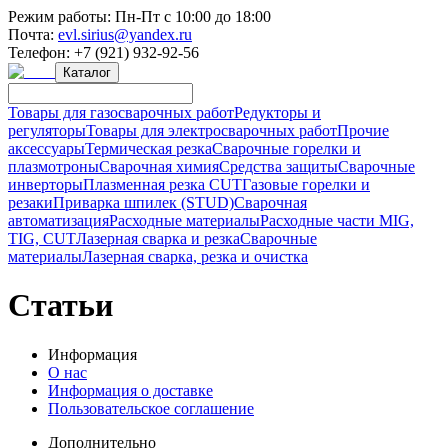
Режим работы:
Пн-Пт с 10:00 до 18:00
Почта:
evl.sirius@yandex.ru
Телефон:
+7 (921) 932-92-56
Каталог
Товары для газосварочных работ
Редукторы и
регуляторы
Товары для электросварочных работ
Прочие
аксессуары
Термическая резка
Сварочные горелки и
плазмотроны
Сварочная химия
Средства защиты
Сварочные
инверторы
Плазменная резка CUT
Газовые горелки и
резаки
Приварка шпилек (STUD)
Сварочная
автоматизация
Расходные материалы
Расходные части MIG,
TIG, CUT
Лазерная сварка и резка
Сварочные
материалы
Лазерная сварка, резка и очистка
Статьи
Информация
О нас
Информация о доставке
Пользовательское соглашение
Дополнительно