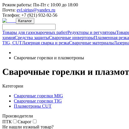
Режим работы:
Пн-Пт с 10:00 до 18:00
Почта:
evl.sirius@yandex.ru
Телефон:
+7 (921) 932-92-56
Каталог
Товары для газосварочных работ
Редукторы и регуляторы
Товар
химия
Средства защиты
Сварочные инверторы
Плазменная резк
TIG, CUT
Лазерная сварка и резка
Сварочные материалы
Лазерна
Сварочные горелки и плазмотроны
Сварочные горелки и плазмо
Категории
Сварочные горелки MIG
Сварочные горелки TIG
Плазмотроны CUT
Производители
ПТК
Сварог
Не нашли нужный товар?