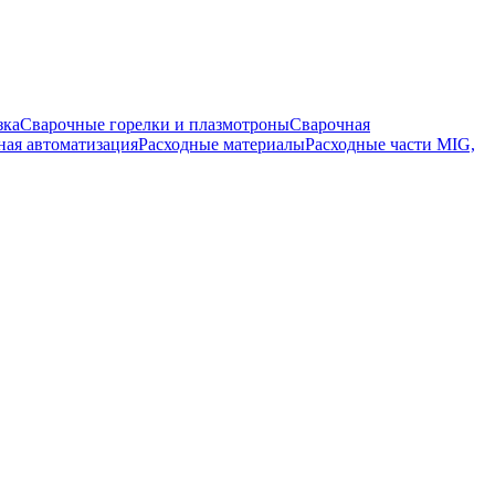
зка
Сварочные горелки и плазмотроны
Сварочная
ная автоматизация
Расходные материалы
Расходные части MIG,