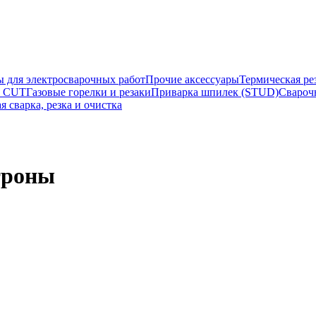
ы для электросварочных работ
Прочие аксессуары
Термическая ре
а CUT
Газовые горелки и резаки
Приварка шпилек (STUD)
Свароч
я сварка, резка и очистка
троны