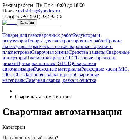
Режим работы:
Пн-Пт с 10:00 до 18:00
Почта:
evl.sirius@yandex.ru
Телефон:
+7 (921) 932-92-56
Каталог
Товары для газосварочных работ
Редукторы и
регуляторы
Товары для электросварочных работ
Прочие
аксессуары
Термическая резка
Сварочные горелки и
плазмотроны
Сварочная химия
Средства защиты
Сварочные
инверторы
Плазменная резка CUT
Газовые горелки и
резаки
Приварка шпилек (STUD)
Сварочная
автоматизация
Расходные материалы
Расходные части MIG,
TIG, CUT
Лазерная сварка и резка
Сварочные
материалы
Лазерная сварка, резка и очистка
Сварочная автоматизация
Сварочная автоматизация
Категории
Не нашли нужный товар?