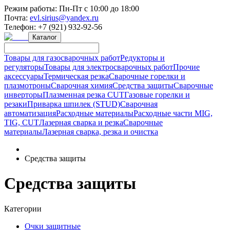
Режим работы:
Пн-Пт с 10:00 до 18:00
Почта:
evl.sirius@yandex.ru
Телефон:
+7 (921) 932-92-56
Каталог
Товары для газосварочных работ
Редукторы и
регуляторы
Товары для электросварочных работ
Прочие
аксессуары
Термическая резка
Сварочные горелки и
плазмотроны
Сварочная химия
Средства защиты
Сварочные
инверторы
Плазменная резка CUT
Газовые горелки и
резаки
Приварка шпилек (STUD)
Сварочная
автоматизация
Расходные материалы
Расходные части MIG,
TIG, CUT
Лазерная сварка и резка
Сварочные
материалы
Лазерная сварка, резка и очистка
Средства защиты
Средства защиты
Категории
Очки защитные