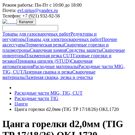
Режим работы:
Пн-Пт с 10:00 до 18:00
Почта:
evl.sirius@yandex.ru
Телефон:
+7 (921) 932-92-56
Каталог
Товары для газосварочных работ
Редукторы и
регуляторы
Товары для электросварочных работ
Прочие
аксессуары
Термическая резка
Сварочные горелки и
плазмотроны
Сварочная химия
Средства защиты
Сварочные
инверторы
Плазменная резка CUT
Газовые горелки и
резаки
Приварка шпилек (STUD)
Сварочная
автоматизация
Расходные материалы
Расходные части MIG,
TIG, CUT
Лазерная сварка и резка
Сварочные
материалы
Лазерная сварка, резка и очистка
Расходные части MIG, TIG, CUT
Расходные части TIG
Цанги
Цанга горелки d2,0мм (TIG TP 17/18/26) OKL1720
Цанга горелки d2,0мм (TIG