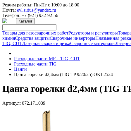
Режим работы:
Пн-Пт с 10:00 до 18:00
Почта:
evl.sirius@yandex.ru
Телефон:
+7 (921) 932-92-56
Каталог
Товары для газосварочных работ
Редукторы и регуляторы
Товар
химия
Средства защиты
Сварочные инверторы
Плазменная резк
TIG, CUT
Лазерная сварка и резка
Сварочные материалы
Лазерна
Расходные части MIG, TIG, CUT
Расходные части TIG
Цанги
Цанга горелки d2,4мм (TIG TP 9/20/25) OKL2524
Цанга горелки d2,4мм (TIG TP
Артикул:
072.171.039