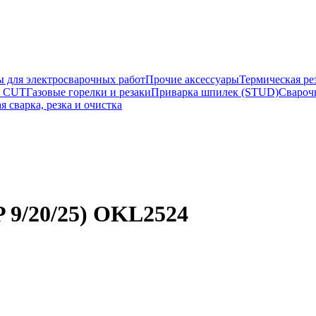
ы для электросварочных работ
Прочие аксессуары
Термическая ре
а CUT
Газовые горелки и резаки
Приварка шпилек (STUD)
Свароч
я сварка, резка и очистка
 9/20/25) OKL2524