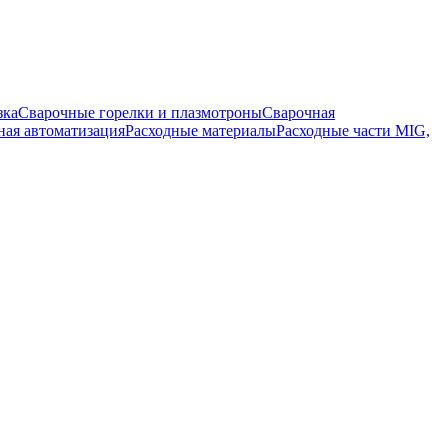
зка
Сварочные горелки и плазмотроны
Сварочная
ная автоматизация
Расходные материалы
Расходные части MIG,