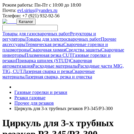
Режим работы:
Пн-Пт с 10:00 до 18:00
Почта:
evl.sirius@yandex.ru
Телефон:
+7 (921) 932-92-56
Каталог
Товары для газосварочных работ
Редукторы и
регуляторы
Товары для электросварочных работ
Прочие
аксессуары
Термическая резка
Сварочные горелки и
плазмотроны
Сварочная химия
Средства защиты
Сварочные
инверторы
Плазменная резка CUT
Газовые горелки и
резаки
Приварка шпилек (STUD)
Сварочная
автоматизация
Расходные материалы
Расходные части MIG,
TIG, CUT
Лазерная сварка и резка
Сварочные
материалы
Лазерная сварка, резка и очистка
Газовые горелки и резаки
Резаки газовые
Прочее для резаков
Циркуль для 3-х трубных резаков P3-345/Р3-300
Циркуль для 3-х трубных