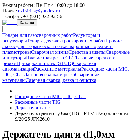
Режим работы:
Пн-Пт с 10:00 до 18:00
Почта:
evl.sirius@yandex.ru
Телефон:
+7 (921) 932-92-56
Каталог
Товары для газосварочных работ
Редукторы и
регуляторы
Товары для электросварочных работ
Прочие
аксессуары
Термическая резка
Сварочные горелки и
плазмотроны
Сварочная химия
Средства защиты
Сварочные
инверторы
Плазменная резка CUT
Газовые горелки и
резаки
Приварка шпилек (STUD)
Сварочная
автоматизация
Расходные материалы
Расходные части MIG,
TIG, CUT
Лазерная сварка и резка
Сварочные
материалы
Лазерная сварка, резка и очистка
Расходные части MIG, TIG, CUT
Расходные части TIG
Держатели цанг
Держатель цанги d1,0мм (TIG TP 17/18/26) для сопел
9/20/25 JFK2610
Держатель цанги d1,0мм