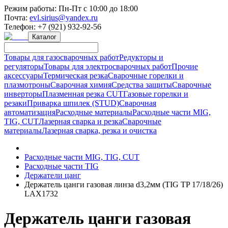
Режим работы:
Пн-Пт с 10:00 до 18:00
Почта:
evl.sirius@yandex.ru
Телефон:
+7 (921) 932-92-56
Каталог
Товары для газосварочных работ
Редукторы и
регуляторы
Товары для электросварочных работ
Прочие
аксессуары
Термическая резка
Сварочные горелки и
плазмотроны
Сварочная химия
Средства защиты
Сварочные
инверторы
Плазменная резка CUT
Газовые горелки и
резаки
Приварка шпилек (STUD)
Сварочная
автоматизация
Расходные материалы
Расходные части MIG,
TIG, CUT
Лазерная сварка и резка
Сварочные
материалы
Лазерная сварка, резка и очистка
Расходные части MIG, TIG, CUT
Расходные части TIG
Держатели цанг
Держатель цанги газовая линза d3,2мм (TIG TP 17/18/26)
LAX1732
Держатель цанги газовая