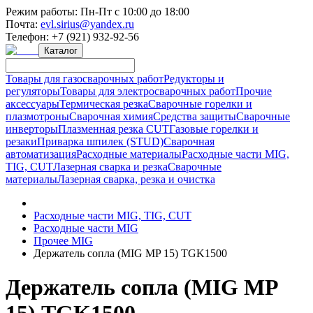
Режим работы:
Пн-Пт с 10:00 до 18:00
Почта:
evl.sirius@yandex.ru
Телефон:
+7 (921) 932-92-56
Каталог
Товары для газосварочных работ
Редукторы и
регуляторы
Товары для электросварочных работ
Прочие
аксессуары
Термическая резка
Сварочные горелки и
плазмотроны
Сварочная химия
Средства защиты
Сварочные
инверторы
Плазменная резка CUT
Газовые горелки и
резаки
Приварка шпилек (STUD)
Сварочная
автоматизация
Расходные материалы
Расходные части MIG,
TIG, CUT
Лазерная сварка и резка
Сварочные
материалы
Лазерная сварка, резка и очистка
Расходные части MIG, TIG, CUT
Расходные части MIG
Прочее MIG
Держатель сопла (MIG MP 15) TGK1500
Держатель сопла (MIG MP