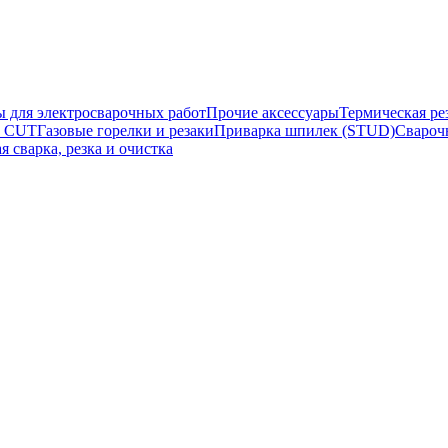
ы для электросварочных работ
Прочие аксессуары
Термическая ре
а CUT
Газовые горелки и резаки
Приварка шпилек (STUD)
Свароч
я сварка, резка и очистка