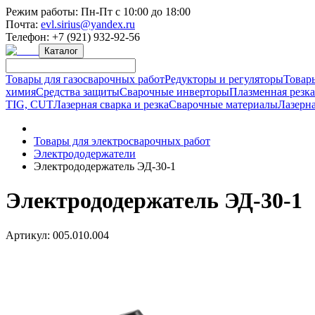
Режим работы:
Пн-Пт с 10:00 до 18:00
Почта:
evl.sirius@yandex.ru
Телефон:
+7 (921) 932-92-56
Каталог
Товары для газосварочных работ
Редукторы и регуляторы
Товар
химия
Средства защиты
Сварочные инверторы
Плазменная резк
TIG, CUT
Лазерная сварка и резка
Сварочные материалы
Лазерна
Товары для электросварочных работ
Электрододержатели
Электрододержатель ЭД-30-1
Электрододержатель ЭД-30-1
Артикул:
005.010.004