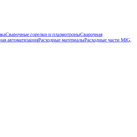
зка
Сварочные горелки и плазмотроны
Сварочная
ная автоматизация
Расходные материалы
Расходные части MIG,