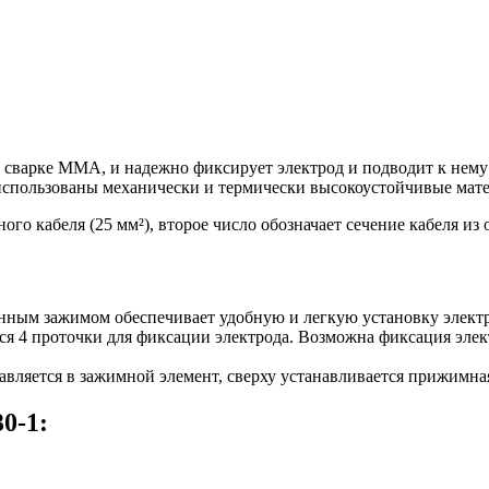
 сварке MMA, и надежно фиксирует электрод и подводит к нему
использованы механически и термически высокоустойчивые мат
го кабеля (25 мм²), второе число обозначает сечение кабеля из
нным зажимом обеспечивает удобную и легкую установку электр
я 4 проточки для фиксации электрода. Возможна фиксация элект
вляется в зажимной элемент, сверху устанавливается прижимная
0-1: