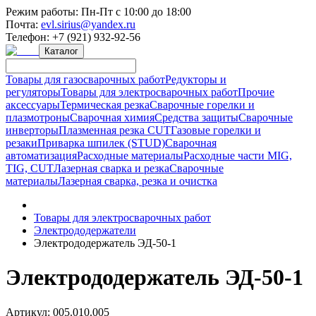
Режим работы:
Пн-Пт с 10:00 до 18:00
Почта:
evl.sirius@yandex.ru
Телефон:
+7 (921) 932-92-56
Каталог
Товары для газосварочных работ
Редукторы и
регуляторы
Товары для электросварочных работ
Прочие
аксессуары
Термическая резка
Сварочные горелки и
плазмотроны
Сварочная химия
Средства защиты
Сварочные
инверторы
Плазменная резка CUT
Газовые горелки и
резаки
Приварка шпилек (STUD)
Сварочная
автоматизация
Расходные материалы
Расходные части MIG,
TIG, CUT
Лазерная сварка и резка
Сварочные
материалы
Лазерная сварка, резка и очистка
Товары для электросварочных работ
Электрододержатели
Электрододержатель ЭД-50-1
Электрододержатель ЭД-50-1
Артикул:
005.010.005