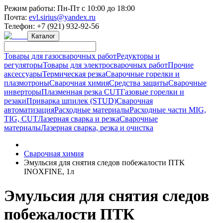
Режим работы:
Пн-Пт с 10:00 до 18:00
Почта:
evl.sirius@yandex.ru
Телефон:
+7 (921) 932-92-56
Каталог
Товары для газосварочных работ
Редукторы и
регуляторы
Товары для электросварочных работ
Прочие
аксессуары
Термическая резка
Сварочные горелки и
плазмотроны
Сварочная химия
Средства защиты
Сварочные
инверторы
Плазменная резка CUT
Газовые горелки и
резаки
Приварка шпилек (STUD)
Сварочная
автоматизация
Расходные материалы
Расходные части MIG,
TIG, CUT
Лазерная сварка и резка
Сварочные
материалы
Лазерная сварка, резка и очистка
Сварочная химия
Эмульсия для снятия следов побежалости ПТК
INOXFINE, 1л
Эмульсия для снятия следов
побежалости ПТК