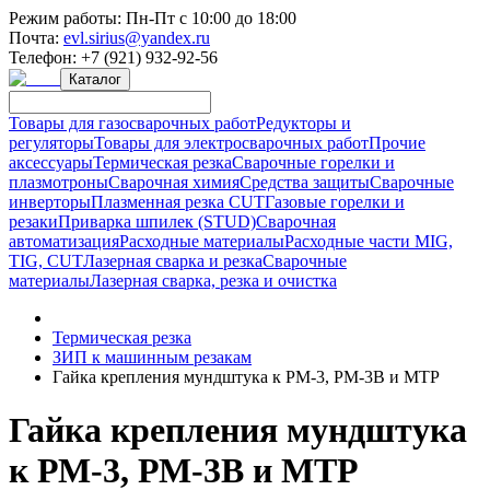
Режим работы:
Пн-Пт с 10:00 до 18:00
Почта:
evl.sirius@yandex.ru
Телефон:
+7 (921) 932-92-56
Каталог
Товары для газосварочных работ
Редукторы и
регуляторы
Товары для электросварочных работ
Прочие
аксессуары
Термическая резка
Сварочные горелки и
плазмотроны
Сварочная химия
Средства защиты
Сварочные
инверторы
Плазменная резка CUT
Газовые горелки и
резаки
Приварка шпилек (STUD)
Сварочная
автоматизация
Расходные материалы
Расходные части MIG,
TIG, CUT
Лазерная сварка и резка
Сварочные
материалы
Лазерная сварка, резка и очистка
Термическая резка
ЗИП к машинным резакам
Гайка крепления мундштука к РМ-3, РМ-3В и МТР
Гайка крепления мундштука
к РМ-3, РМ-3В и МТР