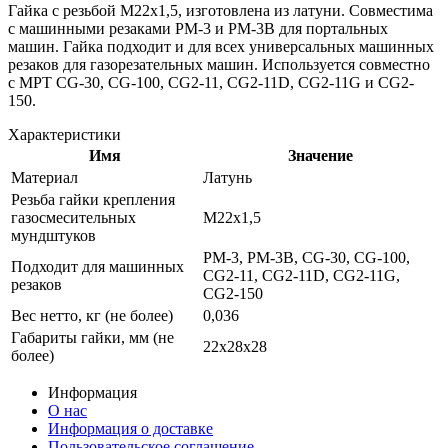
Гайка с резьбой М22х1,5, изготовлена из латуни. Совместима
с машинными резаками РМ-3 и РМ-3В для портальных
машин. Гайка подходит и для всех универсальных машинных
резаков для газорезательных машин. Используется совместно
с МРТ CG-30, CG-100, CG2-11, CG2-11D, CG2-11G и CG2-
150.
Характеристики
Имя
Значение
Материал
Латунь
Резьба гайки крепления
газосмесительных
М22х1,5
мундштуков
РМ-3, РМ-3В, CG-30, CG-100,
Подходит для машинных
CG2-11, CG2-11D, CG2-11G,
резаков
CG2-150
Вес нетто, кг (не более)
0,036
Габариты гайки, мм (не
22х28х28
более)
Информация
О нас
Информация о доставке
Пользовательское соглашение