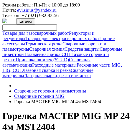
Режим работы:
Пн-Пт с 10:00 до 18:00
Почта:
evl.sirius@yandex.ru
Телефон:
+7 (921) 932-92-56
Каталог
Товары для газосварочных работ
Редукторы и
регуляторы
Товары для электросварочных работ
Прочие
аксессуары
Термическая резка
Сварочные горелки и
плазмотроны
Сварочная химия
Средства защиты
Сварочные
инверторы
Плазменная резка CUT
Газовые горелки и
резаки
Приварка шпилек (STUD)
Сварочная
автоматизация
Расходные материалы
Расходные части MIG,
TIG, CUT
Лазерная сварка и резка
Сварочные
материалы
Лазерная сварка, резка и очистка
Сварочные горелки и плазмотроны
Сварочные горелки MIG
Горелка МАСТЕР MIG MP 24 4м MST2404
Горелка МАСТЕР MIG MP 24
4м MST2404