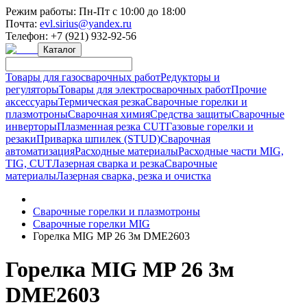
Режим работы:
Пн-Пт с 10:00 до 18:00
Почта:
evl.sirius@yandex.ru
Телефон:
+7 (921) 932-92-56
Каталог
Товары для газосварочных работ
Редукторы и
регуляторы
Товары для электросварочных работ
Прочие
аксессуары
Термическая резка
Сварочные горелки и
плазмотроны
Сварочная химия
Средства защиты
Сварочные
инверторы
Плазменная резка CUT
Газовые горелки и
резаки
Приварка шпилек (STUD)
Сварочная
автоматизация
Расходные материалы
Расходные части MIG,
TIG, CUT
Лазерная сварка и резка
Сварочные
материалы
Лазерная сварка, резка и очистка
Сварочные горелки и плазмотроны
Сварочные горелки MIG
Горелка MIG MP 26 3м DME2603
Горелка MIG MP 26 3м
DME2603