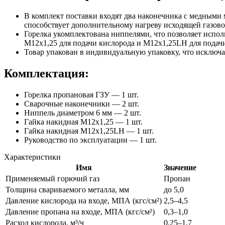
В комплект поставки входят два наконечника с медными
способствует дополнительному нагреву исходящей газово
Горелка укомплектована ниппелями, что позволяет испо
M12х1,25 для подачи кислорода и M12х1,25LH для подач
Товар упакован в индивидуальную упаковку, что исключа
Комплектация:
Горелка пропановая ГЗУ — 1 шт.
Сварочные наконечники — 2 шт.
Ниппель диаметром 6 мм — 2 шт.
Гайка накидная M12х1,25 — 1 шт.
Гайка накидная M12х1,25LH — 1 шт.
Руководство по эксплуатации — 1 шт.
Характеристики
Имя
Значение
Применяемый горючий газ
Пропан
Толщина свариваемого металла, мм
до 5,0
Давление кислорода на входе, МПА (кгс/см²)
2,5–4,5
Давление пропана на входе, МПА (кгс/см²)
0,3–1,0
Расход кислорода, м³/ч
0,25–1,7