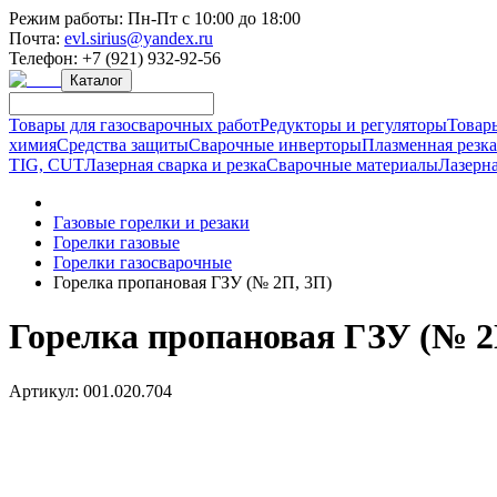
Режим работы:
Пн-Пт с 10:00 до 18:00
Почта:
evl.sirius@yandex.ru
Телефон:
+7 (921) 932-92-56
Каталог
Товары для газосварочных работ
Редукторы и регуляторы
Товар
химия
Средства защиты
Сварочные инверторы
Плазменная резк
TIG, CUT
Лазерная сварка и резка
Сварочные материалы
Лазерна
Газовые горелки и резаки
Горелки газовые
Горелки газосварочные
Горелка пропановая ГЗУ (№ 2П, 3П)
Горелка пропановая ГЗУ (№ 2
Артикул:
001.020.704