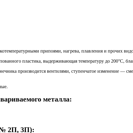
окотемпературными припоями, нагрева, плавления и прочих вид
пованного пластика, выдерживающая температуру до 200°С, благ
ечника производится вентилями, ступенчатое изменение — смено
ные.
вариваемого металла:
№ 2П, 3П):