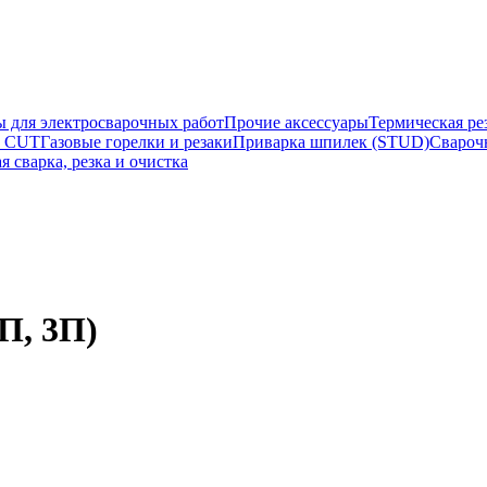
ы для электросварочных работ
Прочие аксессуары
Термическая ре
а CUT
Газовые горелки и резаки
Приварка шпилек (STUD)
Свароч
я сварка, резка и очистка
П, 3П)