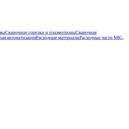
зка
Сварочные горелки и плазмотроны
Сварочная
ная автоматизация
Расходные материалы
Расходные части MIG,