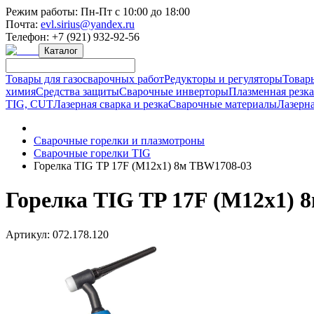
Режим работы:
Пн-Пт с 10:00 до 18:00
Почта:
evl.sirius@yandex.ru
Телефон:
+7 (921) 932-92-56
Каталог
Товары для газосварочных работ
Редукторы и регуляторы
Товар
химия
Средства защиты
Сварочные инверторы
Плазменная резк
TIG, CUT
Лазерная сварка и резка
Сварочные материалы
Лазерна
Сварочные горелки и плазмотроны
Сварочные горелки TIG
Горелка TIG TP 17F (M12х1) 8м TBW1708-03
Горелка TIG TP 17F (M12х1) 
Артикул:
072.178.120