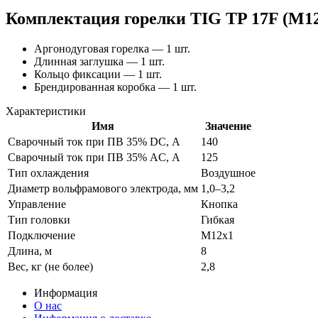
Комплектация горелки TIG TP 17F (M1
Аргонодуговая горелка — 1 шт.
Длинная заглушка — 1 шт.
Кольцо фиксации — 1 шт.
Брендированная коробка — 1 шт.
Характеристики
Имя
Значение
Сварочный ток при ПВ 35% DC, А
140
Сварочный ток при ПВ 35% AC, А
125
Тип охлаждения
Воздушное
Диаметр вольфрамового электрода, мм
1,0–3,2
Управление
Кнопка
Тип головки
Гибкая
Подключение
M12х1
Длина, м
8
Вес, кг (не более)
2,8
Информация
О нас