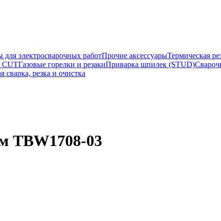
ы для электросварочных работ
Прочие аксессуары
Термическая ре
а CUT
Газовые горелки и резаки
Приварка шпилек (STUD)
Свароч
я сварка, резка и очистка
8м TBW1708-03