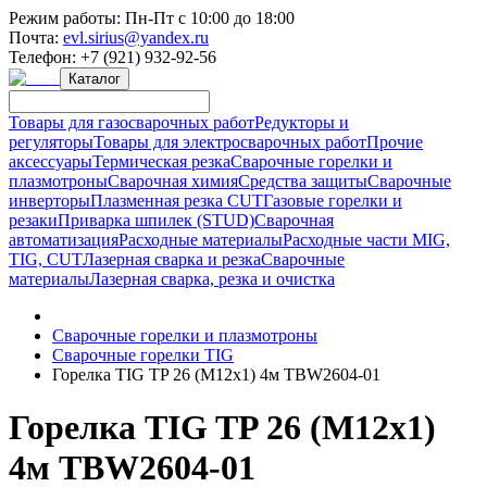
Режим работы:
Пн-Пт с 10:00 до 18:00
Почта:
evl.sirius@yandex.ru
Телефон:
+7 (921) 932-92-56
Каталог
Товары для газосварочных работ
Редукторы и
регуляторы
Товары для электросварочных работ
Прочие
аксессуары
Термическая резка
Сварочные горелки и
плазмотроны
Сварочная химия
Средства защиты
Сварочные
инверторы
Плазменная резка CUT
Газовые горелки и
резаки
Приварка шпилек (STUD)
Сварочная
автоматизация
Расходные материалы
Расходные части MIG,
TIG, CUT
Лазерная сварка и резка
Сварочные
материалы
Лазерная сварка, резка и очистка
Сварочные горелки и плазмотроны
Сварочные горелки TIG
Горелка TIG TP 26 (М12х1) 4м TBW2604-01
Горелка TIG TP 26 (М12х1)
4м TBW2604-01