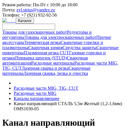
Режим работы:
Пн-Пт с 10:00 до 18:00
Почта:
evl.sirius@yandex.ru
Телефон:
+7 (921) 932-92-56
Каталог
Товары для газосварочных работ
Редукторы и
регуляторы
Товары для электросварочных работ
Прочие
аксессуары
Термическая резка
Сварочные горелки и
плазмотроны
Сварочная химия
Средства защиты
Сварочные
инверторы
Плазменная резка CUT
Газовые горелки и
резаки
Приварка шпилек (STUD)
Сварочная
автоматизация
Расходные материалы
Расходные части MIG,
TIG, CUT
Лазерная сварка и резка
Сварочные
материалы
Лазерная сварка, резка и очистка
Расходные части MIG, TIG, CUT
Расходные части MIG
Каналы направляющие
Канал направляющий СТАЛЬ 5,5м Желтый (1,2-1,6мм)
OMS1030-05
Канал направляющий