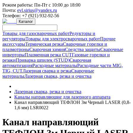
Режим работы:
Пн-Пт с 10:00 до 18:00
Почта:
evl.sirius@yandex.ru
Телефон:
+7 (921) 932-92-56
Каталог
Товары для газосварочных работ
Редукторы и
регуляторы
Товары для электросварочных работ
Прочие
аксессуары
Термическая резка
Сварочные горелки и
плазмотроны
Сварочная химия
Средства защиты
Сварочные
инверторы
Плазменная резка CUT
Газовые горелки и
резаки
Приварка шпилек (STUD)
Сварочная
автоматизация
Расходные материалы
Расходные части MIG,
TIG, CUT
Лазерная сварка и резка
Сварочные
материалы
Лазерная сварка, резка и очистка
Лазерная сварка, резка и очистка
Каналы направляющие для лазерного аппарата
Канал направляющий ТЕФЛОН 3м Черный LASER (0,8-
1,6 мм) LSR0022
Канал направляющий