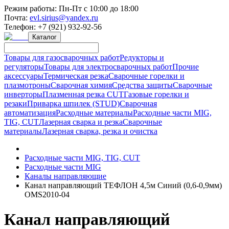
Режим работы:
Пн-Пт с 10:00 до 18:00
Почта:
evl.sirius@yandex.ru
Телефон:
+7 (921) 932-92-56
Каталог
Товары для газосварочных работ
Редукторы и
регуляторы
Товары для электросварочных работ
Прочие
аксессуары
Термическая резка
Сварочные горелки и
плазмотроны
Сварочная химия
Средства защиты
Сварочные
инверторы
Плазменная резка CUT
Газовые горелки и
резаки
Приварка шпилек (STUD)
Сварочная
автоматизация
Расходные материалы
Расходные части MIG,
TIG, CUT
Лазерная сварка и резка
Сварочные
материалы
Лазерная сварка, резка и очистка
Расходные части MIG, TIG, CUT
Расходные части MIG
Каналы направляющие
Канал направляющий ТЕФЛОН 4,5м Синий (0,6-0,9мм)
OMS2010-04
Канал направляющий