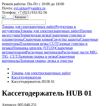
Режим работы:
Пн-Пт с 10:00 до 18:00
Почта:
evl.sirius@yandex.ru
Телефон:
+7 (921) 932-92-56
Каталог
Товары для газосварочных работ
Редукторы и
регуляторы
Товары для электросварочных работ
Прочие
аксессуары
Термическая резка
Сварочные горелки и
плазмотроны
Сварочная химия
Средства защиты
Сварочные
инверторы
Плазменная резка CUT
Газовые горелки и
резаки
Приварка шпилек (STUD)
Сварочная
автоматизация
Расходные материалы
Расходные части MIG,
TIG, CUT
Лазерная сварка и резка
Сварочные
материалы
Лазерная сварка, резка и очистка
Товары для электросварочных работ
Кассетодержатели
Кассетодержатель HUB 01
Кассетодержатель HUB 01
Артикул:
005.040.251