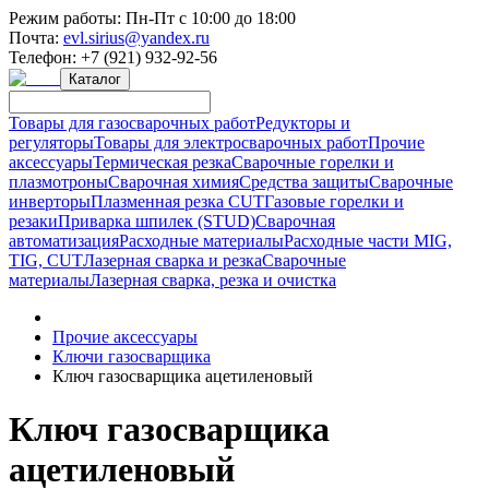
Режим работы:
Пн-Пт с 10:00 до 18:00
Почта:
evl.sirius@yandex.ru
Телефон:
+7 (921) 932-92-56
Каталог
Товары для газосварочных работ
Редукторы и
регуляторы
Товары для электросварочных работ
Прочие
аксессуары
Термическая резка
Сварочные горелки и
плазмотроны
Сварочная химия
Средства защиты
Сварочные
инверторы
Плазменная резка CUT
Газовые горелки и
резаки
Приварка шпилек (STUD)
Сварочная
автоматизация
Расходные материалы
Расходные части MIG,
TIG, CUT
Лазерная сварка и резка
Сварочные
материалы
Лазерная сварка, резка и очистка
Прочие аксессуары
Ключи газосварщика
Ключ газосварщика ацетиленовый
Ключ газосварщика
ацетиленовый