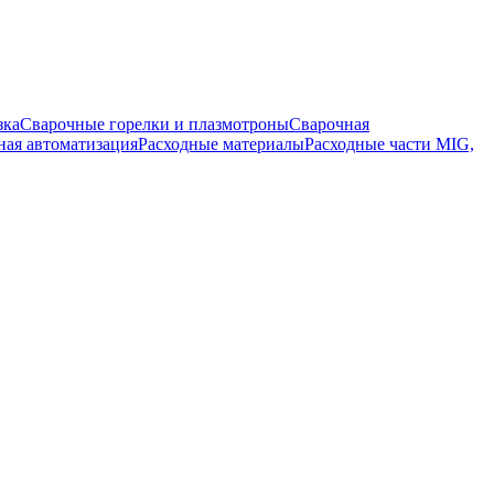
зка
Сварочные горелки и плазмотроны
Сварочная
ная автоматизация
Расходные материалы
Расходные части MIG,