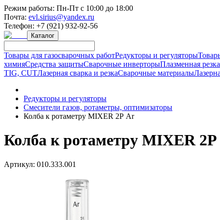
Режим работы:
Пн-Пт с 10:00 до 18:00
Почта:
evl.sirius@yandex.ru
Телефон:
+7 (921) 932-92-56
Каталог
Товары для газосварочных работ
Редукторы и регуляторы
Товар
химия
Средства защиты
Сварочные инверторы
Плазменная резк
TIG, CUT
Лазерная сварка и резка
Сварочные материалы
Лазерна
Редукторы и регуляторы
Смесители газов, ротаметры, оптимизаторы
Колба к ротаметру MIXER 2Р Ar
Колба к ротаметру MIXER 2Р
Артикул:
010.333.001