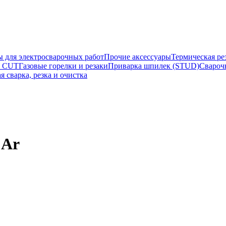
ы для электросварочных работ
Прочие аксессуары
Термическая ре
а CUT
Газовые горелки и резаки
Приварка шпилек (STUD)
Свароч
я сварка, резка и очистка
 Ar