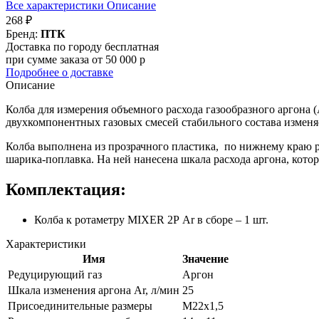
Все характеристики
Описание
268 ₽
Бренд:
ПТК
Доставка по городу бесплатная
при сумме заказа от 50 000 р
Подробнее о доставке
Описание
Колба для измерения объемного расхода газообразного аргона 
двухкомпонентных газовых смесей стабильного состава измен
Колба выполнена из прозрачного пластика, по нижнему краю р
шарика-поплавка. На ней нанесена шкала расхода аргона, котора
Комплектация:
Колба к ротаметру MIXER 2Р Ar в сборе – 1 шт.
Характеристики
Имя
Значение
Редуцирующий газ
Аргон
Шкала изменения аргона Ar, л/мин
25
Присоединительные размеры
М22х1,5