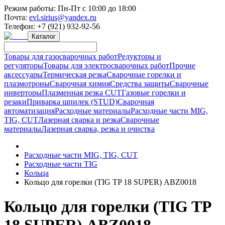
Режим работы:
Пн-Пт с 10:00 до 18:00
Почта:
evl.sirius@yandex.ru
Телефон:
+7 (921) 932-92-56
Каталог
Товары для газосварочных работ
Редукторы и
регуляторы
Товары для электросварочных работ
Прочие
аксессуары
Термическая резка
Сварочные горелки и
плазмотроны
Сварочная химия
Средства защиты
Сварочные
инверторы
Плазменная резка CUT
Газовые горелки и
резаки
Приварка шпилек (STUD)
Сварочная
автоматизация
Расходные материалы
Расходные части MIG,
TIG, CUT
Лазерная сварка и резка
Сварочные
материалы
Лазерная сварка, резка и очистка
Расходные части MIG, TIG, CUT
Расходные части TIG
Кольца
Кольцо для горелки (TIG TP 18 SUPER) ABZ0018
Кольцо для горелки (TIG TP