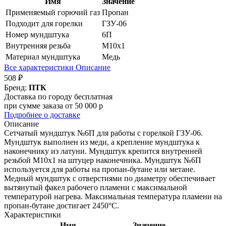
Имя
Значение
Применяемый горючий газ
Пропан
Подходит для горелки
ГЗУ-06
Номер мундштука
6П
Внутренняя резьба
М10х1
Материал мундштука
Медь
Все характеристики
Описание
508 ₽
Бренд:
ПТК
Доставка по городу бесплатная
при сумме заказа от 50 000 р
Подробнее о доставке
Описание
Сетчатый мундштук №6П для работы с горелкой ГЗУ-06.
Мундштук выполнен из меди, а крепление мундштука к
наконечнику из латуни. Мундштук крепится внутренней
резьбой М10х1 на штуцер наконечника. Мундштук №6П
используется для работы на пропан-бутане или метане.
Медный мундштук с отверстиями по диаметру обеспечивает
вытянутый факел рабочего пламени с максимальной
температурой нагрева. Максимальная температура пламени на
пропан-бутане достигает 2450°С.
Характеристики
Имя
Значение