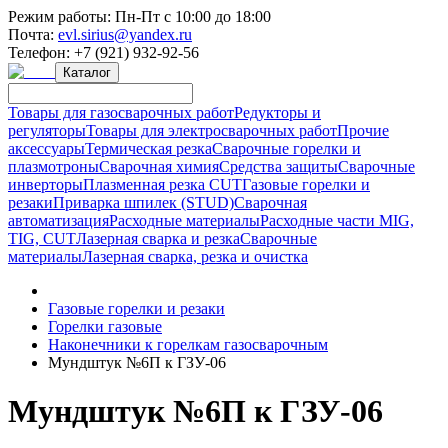
Режим работы:
Пн-Пт с 10:00 до 18:00
Почта:
evl.sirius@yandex.ru
Телефон:
+7 (921) 932-92-56
Каталог
Товары для газосварочных работ
Редукторы и
регуляторы
Товары для электросварочных работ
Прочие
аксессуары
Термическая резка
Сварочные горелки и
плазмотроны
Сварочная химия
Средства защиты
Сварочные
инверторы
Плазменная резка CUT
Газовые горелки и
резаки
Приварка шпилек (STUD)
Сварочная
автоматизация
Расходные материалы
Расходные части MIG,
TIG, CUT
Лазерная сварка и резка
Сварочные
материалы
Лазерная сварка, резка и очистка
Газовые горелки и резаки
Горелки газовые
Наконечники к горелкам газосварочным
Мундштук №6П к ГЗУ-06
Мундштук №6П к ГЗУ-06