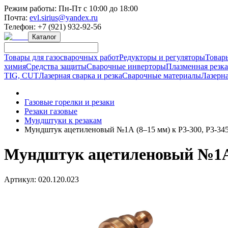
Режим работы:
Пн-Пт с 10:00 до 18:00
Почта:
evl.sirius@yandex.ru
Телефон:
+7 (921) 932-92-56
Каталог
Товары для газосварочных работ
Редукторы и регуляторы
Товар
химия
Средства защиты
Сварочные инверторы
Плазменная резк
TIG, CUT
Лазерная сварка и резка
Сварочные материалы
Лазерна
Газовые горелки и резаки
Резаки газовые
Мундштуки к резакам
Мундштук ацетиленовый №1А (8–15 мм) к Р3-300, Р3-34
Мундштук ацетиленовый №1А (
Артикул:
020.120.023