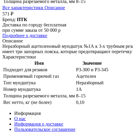
Толщина разрезаемого металла, мм
8–15
Все характеристики
Описание
571 ₽
Бренд:
ПТК
Доставка по городу бесплатная
при сумме заказа от 50 000 р
Подробнее о доставке
Описание
Неразборный ацетиленовый мундштук №1А к 3-х трубным резак
имеет три запорных пояска, которые предотвращают перетечку
Характеристики
Имя
Значение
Подходит для резаков
Р3-300 и Р3-345
Применяемый горючий газ
Ацетилен
Тип мундштука
Неразборный
Номер мундштука
1А
Толщина разрезаемого металла, мм
8–15
Вес нетто, кг (не более)
0,10
Информация
О нас
Информация о доставке
Пользовательское соглашение