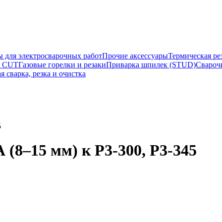
ы для электросварочных работ
Прочие аксессуары
Термическая ре
а CUT
Газовые горелки и резаки
Приварка шпилек (STUD)
Свароч
я сварка, резка и очистка
5
8–15 мм) к Р3-300, Р3-345