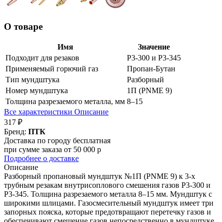
О товаре
Имя
Значение
Подходит для резаков
Р3-300 и Р3-345
Применяемый горючий газ
Пропан-Бутан
Тип мундштука
Разборный
Номер мундштука
1П (PNME 9)
Толщина разрезаемого металла, мм
8–15
Все характеристики
Описание
317 ₽
Бренд:
ПТК
Доставка по городу бесплатная
при сумме заказа от 50 000 р
Подробнее о доставке
Описание
Разборный пропановый мундштук №1П (PNME 9) к 3-х
трубным резакам внутрисоплового смешения газов Р3-300 и
Р3-345. Толщина разрезаемого металла 8–15 мм. Мундштук с
широкими шлицами. Газосмесительный мундштук имеет три
запорных пояска, которые предотвращают перетечку газов и
обеспечивают смешение газов непосредственно в мундштуке,