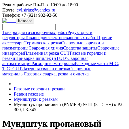
Режим работы:
Пн-Пт с 10:00 до 18:00
Почта:
evl.sirius@yandex.ru
Телефон:
+7 (921) 932-92-56
Каталог
Товары для газосварочных работ
Редукторы и
регуляторы
Товары для электросварочных работ
Прочие
аксессуары
Термическая резка
Сварочные горелки и
плазмотроны
Сварочная химия
Средства защиты
Сварочные
инверторы
Плазменная резка CUT
Газовые горелки и
резаки
Приварка шпилек (STUD)
Сварочная
автоматизация
Расходные материалы
Расходные части MIG,
TIG, CUT
Лазерная сварка и резка
Сварочные
материалы
Лазерная сварка, резка и очистка
Газовые горелки и резаки
Резаки газовые
Мундштуки к резакам
Мундштук пропановый (PNME 9) №1П (8–15 мм) к Р3-
300, Р3-345
Мундштук пропановый