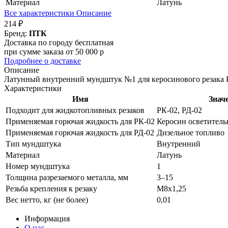
Материал
Латунь
Все характеристики
Описание
214 ₽
Бренд:
ПТК
Доставка по городу бесплатная
при сумме заказа от 50 000 р
Подробнее о доставке
Описание
Латунный внутренний мундштук №1 для керосинового резака РК
Характеристики
Имя
Знач
Подходит для жидкотопливных резаков
РК-02, РД-02
Применяемая горючая жидкость для РК-02
Керосин осветитель
Применяемая горючая жидкость для РД-02
Дизельное топливо
Тип мундштука
Внутренний
Материал
Латунь
Номер мундштука
1
Толщина разрезаемого металла, мм
3–15
Резьба крепления к резаку
М8х1,25
Вес нетто, кг (не более)
0,01
Информация
О нас