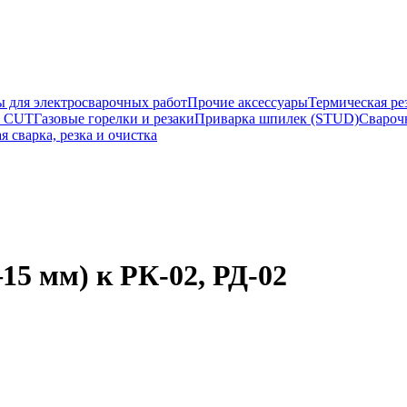
ы для электросварочных работ
Прочие аксессуары
Термическая ре
а CUT
Газовые горелки и резаки
Приварка шпилек (STUD)
Свароч
я сварка, резка и очистка
5 мм) к РК-02, РД-02