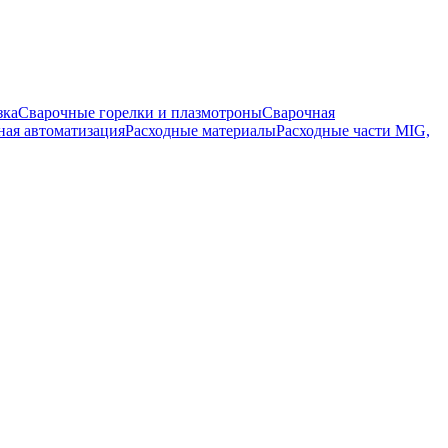
зка
Сварочные горелки и плазмотроны
Сварочная
ная автоматизация
Расходные материалы
Расходные части MIG,