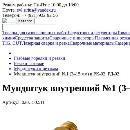
Режим работы:
Пн-Пт с 10:00 до 18:00
Почта:
evl.sirius@yandex.ru
Телефон:
+7 (921) 932-92-56
Каталог
Товары для газосварочных работ
Редукторы и регуляторы
Товар
химия
Средства защиты
Сварочные инверторы
Плазменная резк
TIG, CUT
Лазерная сварка и резка
Сварочные материалы
Лазерна
Газовые горелки и резаки
Резаки газовые
Мундштуки к резакам
Мундштук внутренний №1 (3–15 мм) к РК-02, РД-02
Мундштук внутренний №1 (3–1
Артикул:
020.150.511