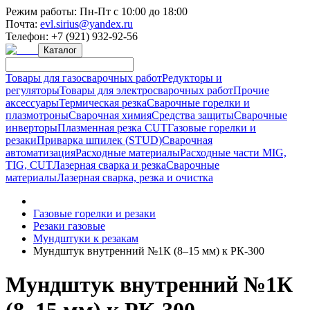
Режим работы:
Пн-Пт с 10:00 до 18:00
Почта:
evl.sirius@yandex.ru
Телефон:
+7 (921) 932-92-56
Каталог
Товары для газосварочных работ
Редукторы и
регуляторы
Товары для электросварочных работ
Прочие
аксессуары
Термическая резка
Сварочные горелки и
плазмотроны
Сварочная химия
Средства защиты
Сварочные
инверторы
Плазменная резка CUT
Газовые горелки и
резаки
Приварка шпилек (STUD)
Сварочная
автоматизация
Расходные материалы
Расходные части MIG,
TIG, CUT
Лазерная сварка и резка
Сварочные
материалы
Лазерная сварка, резка и очистка
Газовые горелки и резаки
Резаки газовые
Мундштуки к резакам
Мундштук внутренний №1К (8–15 мм) к РК-300
Мундштук внутренний №1К