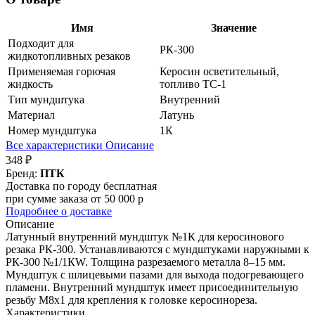
Имя
Значение
Подходит для
РК-300
жидкотопливных резаков
Применяемая горючая
Керосин осветительный,
жидкость
топливо ТС-1
Тип мундштука
Внутренний
Материал
Латунь
Номер мундштука
1К
Все характеристики
Описание
348 ₽
Бренд:
ПТК
Доставка по городу бесплатная
при сумме заказа от 50 000 р
Подробнее о доставке
Описание
Латунный внутренний мундштук №1К для керосинового
резака РК-300. Устанавливаются с мундштуками наружными к
РК-300 №1/1КW. Толщина разрезаемого металла 8–15 мм.
Мундштук с шлицевыми пазами для выхода подогревающего
пламени. Внутренний мундштук имеет присоединительную
резьбу М8х1 для крепления к головке керосинореза.
Характеристики