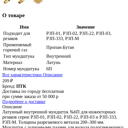
О товаре
Имя
Значение
Подходит для
Р3П-01, Р3П-02, Р3П-22, Р3П-03,
резаков
Р3П-333, Р3П-М
Применяемый
Пропан-Бутан
горючий газ
Тип мундштука
Внутренний
Материал
Латунь
Номер мундштука
6П
Все характеристики
Описание
209 ₽
Бренд:
ПТК
Доставка по городу бесплатная
при сумме заказа от 50 000 р
Подробнее о доставке
Описание
Латунный внутренний мундштук №6П для инжекторных
резаков серии Р3П-01, Р3П-02, Р3П-22, Р3П-03 и Р3П-333,
Р3П-М. Толщина разрезаемого металла 200–300 мм.
Мундштук с шлицевыми пазами для выхода подогревающего