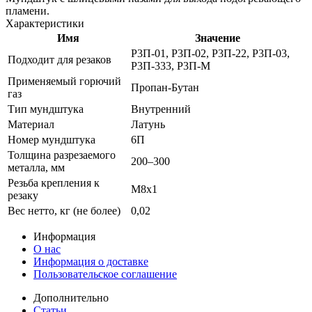
пламени.
Характеристики
Имя
Значение
Р3П-01, Р3П-02, Р3П-22, Р3П-03,
Подходит для резаков
Р3П-333, Р3П-М
Применяемый горючий
Пропан-Бутан
газ
Тип мундштука
Внутренний
Материал
Латунь
Номер мундштука
6П
Толщина разрезаемого
200–300
металла, мм
Резьба крепления к
М8х1
резаку
Вес нетто, кг (не более)
0,02
Информация
О нас
Информация о доставке
Пользовательское соглашение
Дополнительно
Статьи