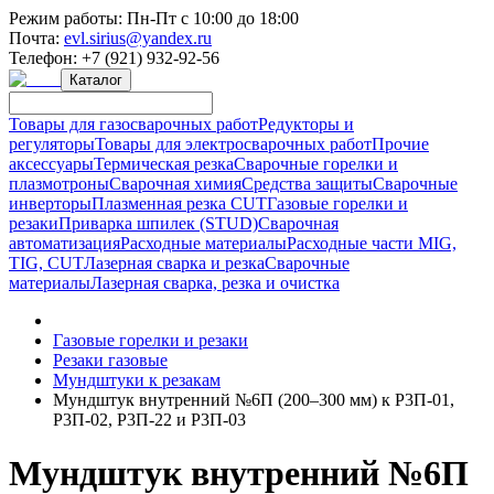
Режим работы:
Пн-Пт с 10:00 до 18:00
Почта:
evl.sirius@yandex.ru
Телефон:
+7 (921) 932-92-56
Каталог
Товары для газосварочных работ
Редукторы и
регуляторы
Товары для электросварочных работ
Прочие
аксессуары
Термическая резка
Сварочные горелки и
плазмотроны
Сварочная химия
Средства защиты
Сварочные
инверторы
Плазменная резка CUT
Газовые горелки и
резаки
Приварка шпилек (STUD)
Сварочная
автоматизация
Расходные материалы
Расходные части MIG,
TIG, CUT
Лазерная сварка и резка
Сварочные
материалы
Лазерная сварка, резка и очистка
Газовые горелки и резаки
Резаки газовые
Мундштуки к резакам
Мундштук внутренний №6П (200–300 мм) к Р3П-01,
Р3П-02, Р3П-22 и Р3П-03
Мундштук внутренний №6П