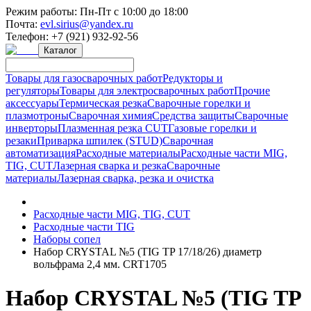
Режим работы:
Пн-Пт с 10:00 до 18:00
Почта:
evl.sirius@yandex.ru
Телефон:
+7 (921) 932-92-56
Каталог
Товары для газосварочных работ
Редукторы и
регуляторы
Товары для электросварочных работ
Прочие
аксессуары
Термическая резка
Сварочные горелки и
плазмотроны
Сварочная химия
Средства защиты
Сварочные
инверторы
Плазменная резка CUT
Газовые горелки и
резаки
Приварка шпилек (STUD)
Сварочная
автоматизация
Расходные материалы
Расходные части MIG,
TIG, CUT
Лазерная сварка и резка
Сварочные
материалы
Лазерная сварка, резка и очистка
Расходные части MIG, TIG, CUT
Расходные части TIG
Наборы сопел
Набор CRYSTAL №5 (TIG TP 17/18/26) диаметр
вольфрама 2,4 мм. CRT1705
Набор CRYSTAL №5 (TIG TP