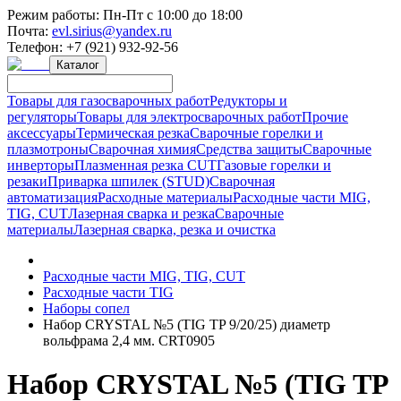
Режим работы:
Пн-Пт с 10:00 до 18:00
Почта:
evl.sirius@yandex.ru
Телефон:
+7 (921) 932-92-56
Каталог
Товары для газосварочных работ
Редукторы и
регуляторы
Товары для электросварочных работ
Прочие
аксессуары
Термическая резка
Сварочные горелки и
плазмотроны
Сварочная химия
Средства защиты
Сварочные
инверторы
Плазменная резка CUT
Газовые горелки и
резаки
Приварка шпилек (STUD)
Сварочная
автоматизация
Расходные материалы
Расходные части MIG,
TIG, CUT
Лазерная сварка и резка
Сварочные
материалы
Лазерная сварка, резка и очистка
Расходные части MIG, TIG, CUT
Расходные части TIG
Наборы сопел
Набор CRYSTAL №5 (TIG TP 9/20/25) диаметр
вольфрама 2,4 мм. CRT0905
Набор CRYSTAL №5 (TIG TP