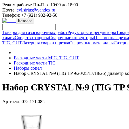
Режим работы:
Пн-Пт с 10:00 до 18:00
Почта:
evl.sirius@yandex.ru
Телефон:
+7 (921) 932-92-56
Каталог
Товары для газосварочных работ
Редукторы и регуляторы
Товар
химия
Средства защиты
Сварочные инверторы
Плазменная резк
TIG, CUT
Лазерная сварка и резка
Сварочные материалы
Лазерна
Расходные части MIG, TIG, CUT
Расходные части TIG
Наборы сопел
Набор CRYSTAL №9 (TIG TP 9/20/25/17/18/26) диаметр в
Набор CRYSTAL №9 (TIG TP 9/
Артикул:
072.171.085