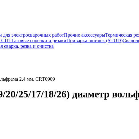
ы для электросварочных работ
Прочие аксессуары
Термическая ре
а CUT
Газовые горелки и резаки
Приварка шпилек (STUD)
Свароч
я сварка, резка и очистка
ольфрама 2,4 мм. CRT0909
20/25/17/18/26) диаметр воль