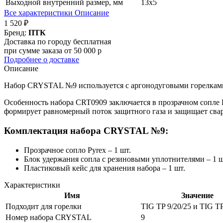
Выходной внутренний размер, мм
13х5
Все характеристики
Описание
1 520 ₽
Бренд:
ПТК
Доставка по городу бесплатная
при сумме заказа от 50 000 р
Подробнее о доставке
Описание
Набор CRYSTAL №9 используется с аргонодуговыми горелками T
Особенность набора CRT0909 заключается в прозрачном сопле P
формирует равномерный поток защитного газа и защищает свар
Комплектация набора CRYSTAL №9:
Прозрачное сопло Pyrex – 1 шт.
Блок удержания сопла с резиновыми уплотнителями – 1 ш
Пластиковый кейс для хранения набора – 1 шт.
Характеристики
Имя
Значение
Подходит для горелки
TIG TP 9/20/25 и TIG TP
Номер набора CRYSTAL
9