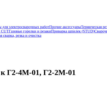
ы для электросварочных работ
Прочие аксессуары
Термическая ре
а CUT
Газовые горелки и резаки
Приварка шпилек (STUD)
Свароч
я сварка, резка и очистка
 к Г2-4М-01, Г2-2М-01