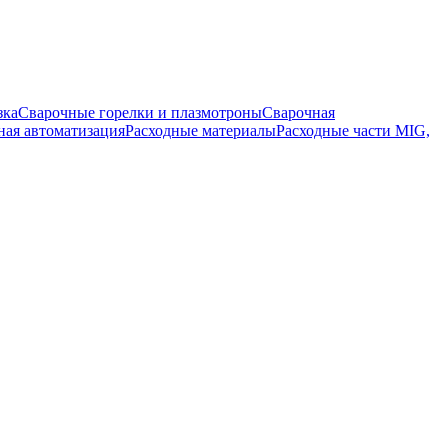
зка
Сварочные горелки и плазмотроны
Сварочная
ная автоматизация
Расходные материалы
Расходные части MIG,