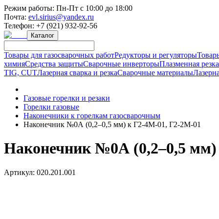
Режим работы:
Пн-Пт с 10:00 до 18:00
Почта:
evl.sirius@yandex.ru
Телефон:
+7 (921) 932-92-56
Каталог
Товары для газосварочных работ
Редукторы и регуляторы
Товар
химия
Средства защиты
Сварочные инверторы
Плазменная резк
TIG, CUT
Лазерная сварка и резка
Сварочные материалы
Лазерна
Газовые горелки и резаки
Горелки газовые
Наконечники к горелкам газосварочным
Наконечник №0А (0,2–0,5 мм) к Г2-4М-01, Г2-2М-01
Наконечник №0А (0,2–0,5 мм)
Артикул:
020.201.001