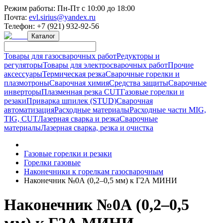
Режим работы:
Пн-Пт с 10:00 до 18:00
Почта:
evl.sirius@yandex.ru
Телефон:
+7 (921) 932-92-56
Каталог
Товары для газосварочных работ
Редукторы и
регуляторы
Товары для электросварочных работ
Прочие
аксессуары
Термическая резка
Сварочные горелки и
плазмотроны
Сварочная химия
Средства защиты
Сварочные
инверторы
Плазменная резка CUT
Газовые горелки и
резаки
Приварка шпилек (STUD)
Сварочная
автоматизация
Расходные материалы
Расходные части MIG,
TIG, CUT
Лазерная сварка и резка
Сварочные
материалы
Лазерная сварка, резка и очистка
Газовые горелки и резаки
Горелки газовые
Наконечники к горелкам газосварочным
Наконечник №0А (0,2–0,5 мм) к Г2А МИНИ
Наконечник №0А (0,2–0,5