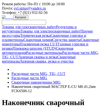
Режим работы:
Пн-Пт с 10:00 до 18:00
Почта:
evl.sirius@yandex.ru
Телефон:
+7 (921) 932-92-56
Каталог
Товары для газосварочных работ
Редукторы и
регуляторы
Товары для электросварочных работ
Прочие
аксессуары
Термическая резка
Сварочные горелки и
плазмотроны
Сварочная химия
Средства защиты
Сварочные
инверторы
Плазменная резка CUT
Газовые горелки и
резаки
Приварка шпилек (STUD)
Сварочная
автоматизация
Расходные материалы
Расходные части MIG,
TIG, CUT
Лазерная сварка и резка
Сварочные
материалы
Лазерная сварка, резка и очистка
Расходные части MIG, TIG, CUT
Расходные части MIG
Сварочные наконечники MIG
Наконечник сварочный МАСТЕР E-CU М6 d1,2мм
FCK6500-12
Наконечник сварочный