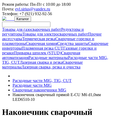
Режим работы:
Пн-Пт с 10:00 до 18:00
Почта:
evl.sirius@yandex.ru
Телефон:
+7 (921) 932-92-56
Каталог
Товары для газосварочных работ
Редукторы и
регуляторы
Товары для электросварочных работ
Прочие
аксессуары
Термическая резка
Сварочные горелки и
плазмотроны
Сварочная химия
Средства защиты
Сварочные
инверторы
Плазменная резка CUT
Газовые горелки и
резаки
Приварка шпилек (STUD)
Сварочная
автоматизация
Расходные материалы
Расходные части MIG,
TIG, CUT
Лазерная сварка и резка
Сварочные
материалы
Лазерная сварка, резка и очистка
Расходные части MIG, TIG, CUT
Расходные части MIG
Сварочные наконечники MIG
Наконечник сварочный прямой E-CU М6 d1,0мм
LED6510-10
Наконечник сварочный