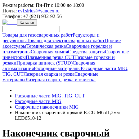
Режим работы:
Пн-Пт с 10:00 до 18:00
Почта:
evl.sirius@yandex.ru
Телефон:
+7 (921) 932-92-56
Каталог
Товары для газосварочных работ
Редукторы и
регуляторы
Товары для электросварочных работ
Прочие
аксессуары
Термическая резка
Сварочные горелки и
плазмотроны
Сварочная химия
Средства защиты
Сварочные
инверторы
Плазменная резка CUT
Газовые горелки и
резаки
Приварка шпилек (STUD)
Сварочная
автоматизация
Расходные материалы
Расходные части MIG,
TIG, CUT
Лазерная сварка и резка
Сварочные
материалы
Лазерная сварка, резка и очистка
Расходные части MIG, TIG, CUT
Расходные части MIG
Сварочные наконечники MIG
Наконечник сварочный прямой E-CU М6 d1,2мм
LED6510-12
Наконечник сварочный