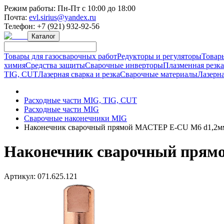
Режим работы:
Пн-Пт с 10:00 до 18:00
Почта:
evl.sirius@yandex.ru
Телефон:
+7 (921) 932-92-56
Каталог
Товары для газосварочных работ
Редукторы и регуляторы
Товар
химия
Средства защиты
Сварочные инверторы
Плазменная резк
TIG, CUT
Лазерная сварка и резка
Сварочные материалы
Лазерна
Расходные части MIG, TIG, CUT
Расходные части MIG
Сварочные наконечники MIG
Наконечник сварочный прямой МАСТЕР E-CU М6 d1,2м
Наконечник сварочный прям
Артикул:
071.625.121