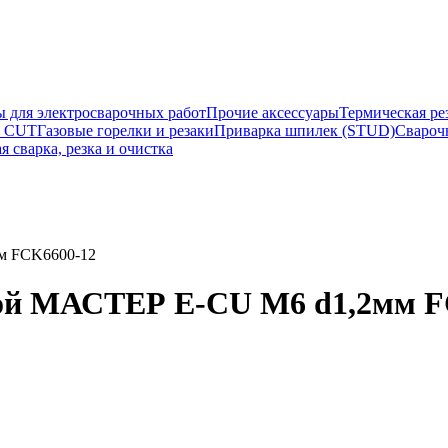
ы для электросварочных работ
Прочие аксессуары
Термическая ре
а CUT
Газовые горелки и резаки
Приварка шпилек (STUD)
Свароч
я сварка, резка и очистка
м FCK6600-12
ой МАСТЕР E-CU М6 d1,2мм F