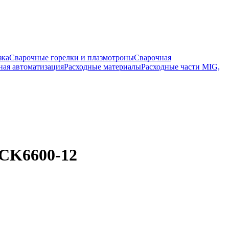
зка
Сварочные горелки и плазмотроны
Сварочная
ная автоматизация
Расходные материалы
Расходные части MIG,
CK6600-12