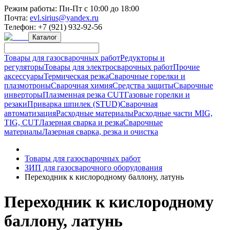
Режим работы:
Пн-Пт с 10:00 до 18:00
Почта:
evl.sirius@yandex.ru
Телефон:
+7 (921) 932-92-56
Каталог
Товары для газосварочных работ
Редукторы и
регуляторы
Товары для электросварочных работ
Прочие
аксессуары
Термическая резка
Сварочные горелки и
плазмотроны
Сварочная химия
Средства защиты
Сварочные
инверторы
Плазменная резка CUT
Газовые горелки и
резаки
Приварка шпилек (STUD)
Сварочная
автоматизация
Расходные материалы
Расходные части MIG,
TIG, CUT
Лазерная сварка и резка
Сварочные
материалы
Лазерная сварка, резка и очистка
Товары для газосварочных работ
ЗИП для газосварочного оборудования
Переходник к кислородному баллону, латунь
Переходник к кислородному
баллону, латунь