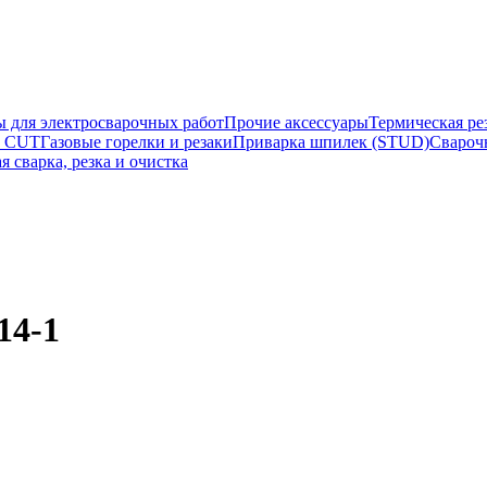
ы для электросварочных работ
Прочие аксессуары
Термическая ре
а CUT
Газовые горелки и резаки
Приварка шпилек (STUD)
Свароч
я сварка, резка и очистка
14-1