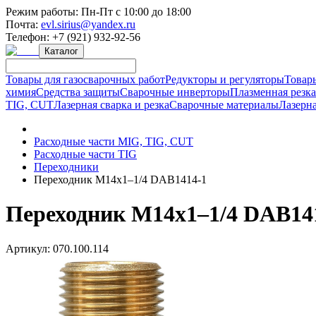
Режим работы:
Пн-Пт с 10:00 до 18:00
Почта:
evl.sirius@yandex.ru
Телефон:
+7 (921) 932-92-56
Каталог
Товары для газосварочных работ
Редукторы и регуляторы
Товар
химия
Средства защиты
Сварочные инверторы
Плазменная резк
TIG, CUT
Лазерная сварка и резка
Сварочные материалы
Лазерна
Расходные части MIG, TIG, CUT
Расходные части TIG
Переходники
Переходник M14х1–1/4 DAB1414-1
Переходник M14х1–1/4 DAB14
Артикул:
070.100.114