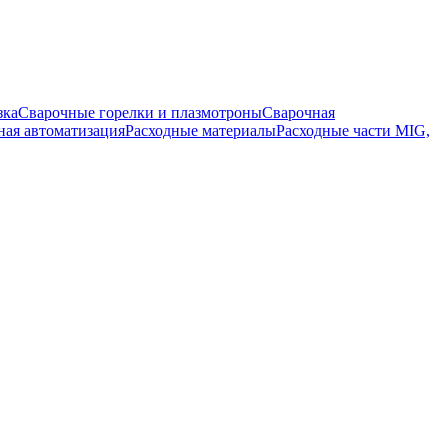
зка
Сварочные горелки и плазмотроны
Сварочная
ная автоматизация
Расходные материалы
Расходные части MIG,