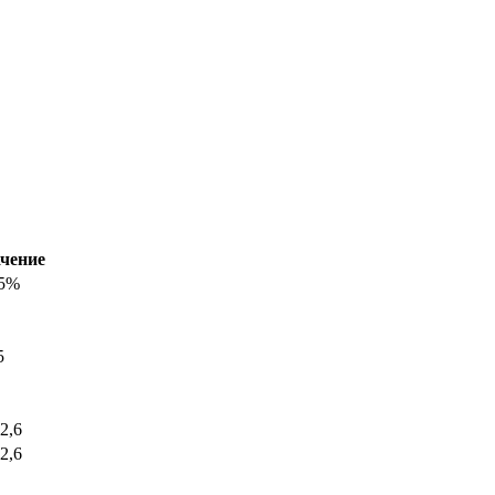
ачение
15%
5
2,6
2,6