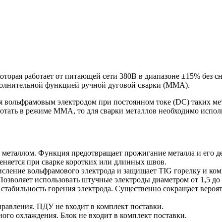
орая работает от питающей сети 380В в диапазоне ±15% без 
ополнительной функцией ручной дуговой сварки (MMA).
 вольфрамовым электродом при постоянном токе (DС) таких мета
аботать в режиме MMА, то для сварки металлов необходимо испо
:
 металлом. Функция предотвращает прожигание металла и его 
няется при сварке коротких или длинных швов.
кисление вольфрамового электрода и защищает TIG горелку и к
зволяет использовать штучные электроды диаметром от 1,5 до 
стабильность горения электрода. Существенно сокращает вероят
равления. ПДУ не входит в комплект поставки.
ого охлаждения. Блок не входит в комплект поставки.