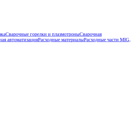
зка
Сварочные горелки и плазмотроны
Сварочная
ная автоматизация
Расходные материалы
Расходные части MIG,