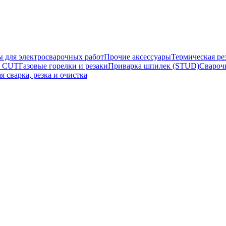
ы для электросварочных работ
Прочие аксессуары
Термическая ре
а CUT
Газовые горелки и резаки
Приварка шпилек (STUD)
Свароч
я сварка, резка и очистка