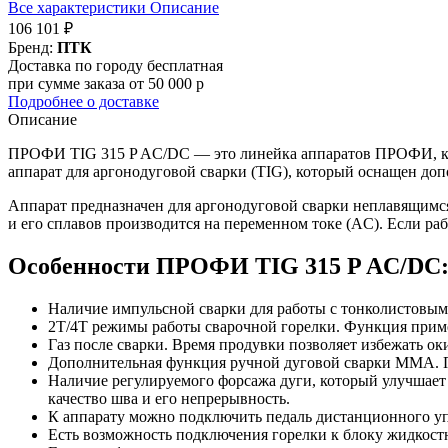
Все характеристики
Описание
106 101 ₽
Бренд:
ПТК
Доставка по городу бесплатная
при сумме заказа от 50 000 р
Подробнее о доставке
Описание
ПРОФИ TIG 315 P AC/DC — это линейка аппаратов ПРОФИ, кот
аппарат для аргонодуговой сварки (TIG), который оснащен д
Аппарат предназначен для аргонодуговой сварки неплавящимся
и его сплавов производится на переменном токе (AC). Если р
Особенности ПРОФИ TIG 315 P AC/DC
Наличие импульсной сварки для работы с тонколистовым
2Т/4Т режимы работы сварочной горелки. Функция приме
Газ после сварки. Время продувки позволяет избежать о
Дополнительная функция ручной дуговой сварки MMA. По
Наличие регулируемого форсажа дуги, который улучшает 
качество шва и его непрерывность.
К аппарату можно подключить педаль дистанционного уп
Есть возможность подключения горелки к блоку жидкостн