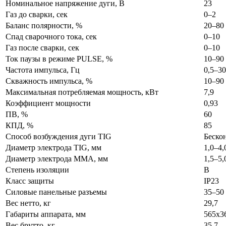
Номинальное напряжение дуги, В
23
Газ до сварки, сек
0–2
Баланс полярности, %
20–80
Спад сварочного тока, сек
0–10
Газ после сварки, сек
0–10
Ток паузы в режиме PULSE, %
10–90
Частота импульса, Гц
0,5–3
Скважность импульса, %
10–90
Максимальная потребляемая мощность, кВт
7,9
Коэффициент мощности
0,93
ПВ, %
60
КПД, %
85
Способ возбуждения дуги TIG
Беско
Диаметр электрода TIG, мм
1,0–4,
Диаметр электрода MMA, мм
1,5–5,
Степень изоляции
B
Класс защиты
IP23
Силовые панельные разъемы
35–50
Вес нетто, кг
29,7
Габариты аппарата, мм
565х3
Вес брутто, кг
35,7