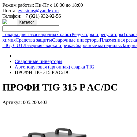
Режим работы:
Пн-Пт с 10:00 до 18:00
Почта:
evl.sirius@yandex.ru
Телефон:
+7 (921) 932-92-56
Каталог
Товары для газосварочных работ
Редукторы и регуляторы
Товар
химия
Средства защиты
Сварочные инверторы
Плазменная резк
TIG, CUT
Лазерная сварка и резка
Сварочные материалы
Лазерна
Сварочные инверторы
Аргонодуговая (аргонная) сварка TIG
ПРОФИ TIG 315 P AC/DC
ПРОФИ TIG 315 P AC/DC
Артикул:
005.200.403