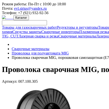
Режим работы:
Пн-Пт с 10:00 до 18:00
Почта:
evl.sirius@yandex.ru
Телефон:
+7 (921) 932-92-56
Каталог
Товары для газосварочных работ
Редукторы и регуляторы
Товар
химия
Средства защиты
Сварочные инверторы
Плазменная резк
TIG, CUT
Лазерная сварка и резка
Сварочные материалы
Лазерна
Сварочные материалы
Проволока для полуавтомата MIG
Проволока сварочная MIG, порошковая самозащитная (E71
Проволока сварочная MIG, по
Артикул:
007.100.305