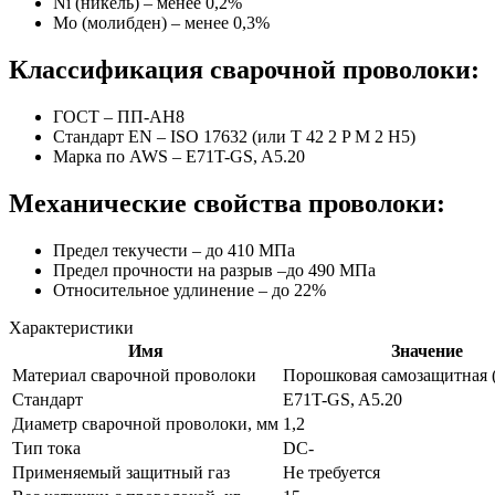
Ni (никель) – менее 0,2%
Mo (молибден) – менее 0,3%
Классификация сварочной проволоки:
ГОСТ – ПП-АН8
Стандарт EN – ISO 17632 (или T 42 2 P M 2 H5)
Марка по AWS – E71T-GS, A5.20
Механические свойства проволоки:
Предел текучести – до 410 МПа
Предел прочности на разрыв –до 490 МПа
Относительное удлинение – до 22%
Характеристики
Имя
Значение
Материал сварочной проволоки
Порошковая самозащитная 
Стандарт
E71T-GS, A5.20
Диаметр сварочной проволоки, мм
1,2
Тип тока
DC-
Применяемый защитный газ
Не требуется