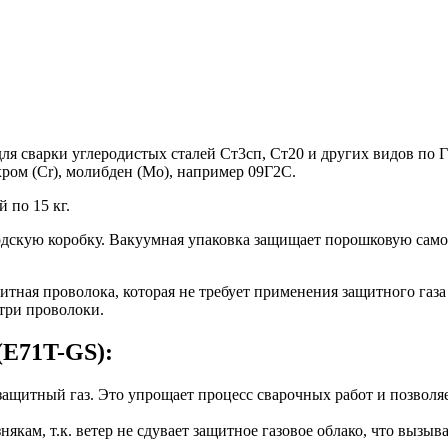
ля сварки углеродистых сталей Ст3сп, Ст20 и других видов по
 хром (Cr), молибден (Mo), например 09Г2С.
 по 15 кг.
одскую коробку. Вакуумная упаковка защищает порошковую самоз
тная проволока, которая не требует применения защитного газа 
три проволоки.
(E71T-GS):
ащитный газ. Это упрощает процесс сварочных работ и позволяе
якам, т.к. ветер не сдувает защитное газовое облако, что вызыв