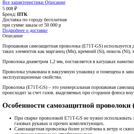
Все характеристики
Описание
5 008 ₽
Бренд:
ПТК
Доставка по городу бесплатная
при сумме заказа от 50 000 р
Подробнее о доставке
Описание
Порошковая самозащитная проволока (E71T-GS) используется д
таких элементов как марганец (Mn), кремний (Si), никель (Ni),
Проволока диаметром 1,2 мм, поставляется в катушках намоткой
Проволока упакована в вакуумную упаковку и помещена в зав
эксплуатационные свойства.
Проволока (E71T-GS) – это универсальная порошковая самозащи
происходит за счет газов, выделяемых при сгорании флюса вну
Особенности самозащитной проволоки 
При сварке проволокой E71T-GS не нужно использовать з
газовых рукавах и прочих комплектующих.
Самозащитная проволока более устойчива к ветру и сквозн