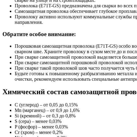
сварке на улице и на стройплощадках.
Проволока (E71T-GS) предназначена для сварки во всех 
Самозащитная проволока обеспечивает глубокое проплавл
Проволоку активно используют коммунальные службы при
направления.
Обратите особое внимание:
Порошковая самозащитная проволока (E71T-GS) особо вос
сварном шве. Храните проволоку в сухом месте до и посл
При сварке самозащитной проволокой выделяется больше
При сварке самозащитной порошковой проволокой использ
При сварке такой проволокой шов часто получается чуть 
Будьте готовы к повышенному разбрызгиванию металла и
очистки, рекомендуем использовать специальные антипр
Химический состав самозащитной пров
C (углерод) – от 0,05 до 0,15%
Mn (марганец) – от 0,9 до 1,6%
Si (кремний) – от 0,3 до 0,8%
S (сера) – менее 0,03%
P (фосфор) – менее 0,03%
Cr (хром) – менее 0,2%