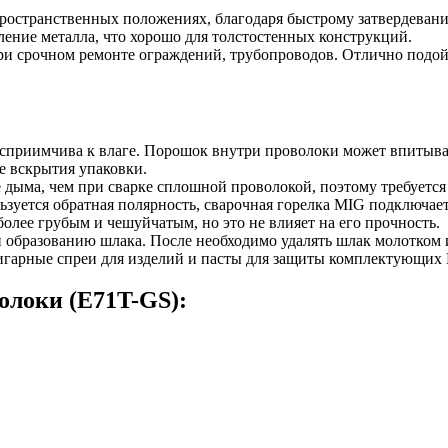
пространственных положениях, благодаря быстрому затвердеван
ение металла, что хорошо для толстостенных конструкций.
 срочном ремонте ограждений, трубопроводов. Отлично подойде
приимчива к влаге. Порошок внутри проволоки может впитывать
е вскрытия упаковки.
 дыма, чем при сварке сплошной проволокой, поэтому требуется
уется обратная полярность, сварочная горелка MIG подключается
более грубым и чешуйчатым, но это не влияет на его прочность.
 образованию шлака. После необходимо удалять шлак молотком и
игарные спреи для изделий и пасты для защиты комплектующих
олоки (E71T-GS):