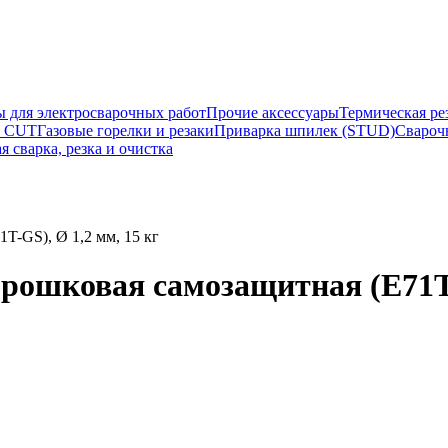
ы для электросварочных работ
Прочие аксессуары
Термическая ре
а CUT
Газовые горелки и резаки
Приварка шпилек (STUD)
Свароч
я сварка, резка и очистка
T-GS), Ø 1,2 мм, 15 кг
рошковая самозащитная (E71T-G