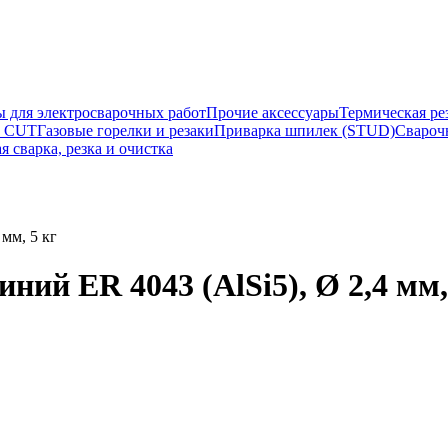
ы для электросварочных работ
Прочие аксессуары
Термическая ре
а CUT
Газовые горелки и резаки
Приварка шпилек (STUD)
Свароч
я сварка, резка и очистка
мм, 5 кг
ий ER 4043 (AlSi5), Ø 2,4 мм,