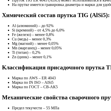
Пруток TIG ER 4043 (AlSi5) может использоваться в кач
На прутке имеется гравировка диаметра и марки для удо
Химический состав прутка TIG (AlSi5):
Al (алюминий) – до 92%
Si (кремний) – от 4,5% до 6,0%
Fe (железо) – менее 0,8%
Cu (медь) – менее 0,3%
Mg (магний) – менее 0,05%
Mn (марганец) – менее 0,05%
Ti (титан) – 0,2%
Zn (цинк) – менее 0,1%
Классификация присадочного прутка T
Марка по AWS – ER 4043
Марка по IN ISO – AlSi5
Марка по ГОСТ – СВ-АК5
Механические свойства сварочного пру
Предел текучести – 55 МПа