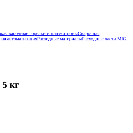
зка
Сварочные горелки и плазмотроны
Сварочная
ная автоматизация
Расходные материалы
Расходные части MIG,
 5 кг