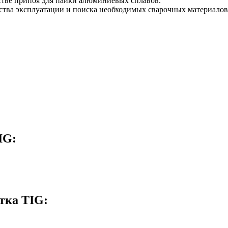
естве припоя для пайки алюминиевых сплавов.
бства эксплуатации и поиска необходимых сварочных материалов
IG:
тка TIG: