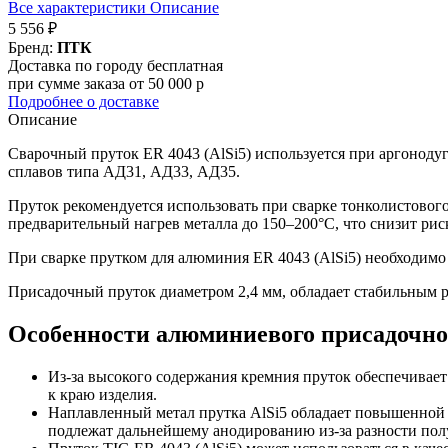
Все характеристики
Описание
5 556 ₽
Бренд:
ПТК
Доставка по городу бесплатная
при сумме заказа от 50 000 р
Подробнее о доставке
Описание
Сварочный пруток ER 4043 (AlSi5) используется при аргоноду
сплавов типа АД31, АД33, АД35.
Пруток рекомендуется использовать при сварке тонколистового 
предварительный нагрев металла до 150–200°C, что снизит рис
При сварке прутком для алюминия ER 4043 (AlSi5) необходимо и
Присадочный пруток диаметром 2,4 мм, обладает стабильным ра
Особенности алюминиевого присадочного
Из-за высокого содержания кремния пруток обеспечивает
к краю изделия.
Наплавленный метал прутка AlSi5 обладает повышенной к
подлежат дальнейшему анодированию из-за разности пол