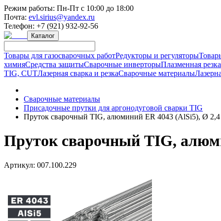
Режим работы:
Пн-Пт с 10:00 до 18:00
Почта:
evl.sirius@yandex.ru
Телефон:
+7 (921) 932-92-56
Каталог
Товары для газосварочных работ
Редукторы и регуляторы
Товар
химия
Средства защиты
Сварочные инверторы
Плазменная резк
TIG, CUT
Лазерная сварка и резка
Сварочные материалы
Лазерна
Сварочные материалы
Присадочные прутки для аргонодуговой сварки TIG
Пруток сварочный TIG, алюминий ER 4043 (AlSi5), Ø 2,4 
Пруток сварочный TIG, алюмин
Артикул:
007.100.229