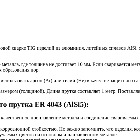
говой сварке TIG изделий из алюминия, литейных сплавов AlSi
металла, где толщина не достигает 10 мм. Если сваривается мет
к образования пор.
спользовать аргон (Ar) или гелий (He) в качестве защитного га
змером (толщиной). Длина прутка составляет 1 метр. Поставляет
 прутка ER 4043 (AlSi5):
 качественное проплавление металла и соединение свариваемых 
оррозионной стойкостью. Но важно запомнить, что изделия, кот
учаемых цветов на основном и наплавленном металле.