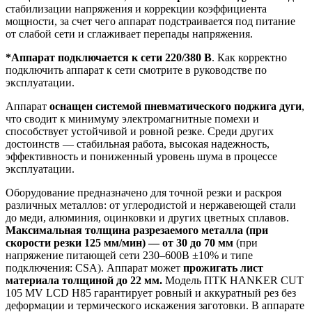
стабилизации напряжения и коррекции коэффициента
мощности, за счет чего аппарат подстраивается под питание
от слабой сети и сглаживает перепады напряжения.
*Аппарат подключается к сети 220/380 В
. Как корректно
подключить аппарат к сети смотрите в руководстве по
эксплуатации.
Аппарат
оснащен системой пневматического поджига дуги
,
что сводит к минимуму электромагнитные помехи и
способствует устойчивой и ровной резке. Среди других
достоинств — стабильная работа, высокая надежность,
эффективность и пониженный уровень шума в процессе
эксплуатации.
Оборудование предназначено для точной резки и раскроя
различных металлов: от углеродистой и нержавеющей стали
до меди, алюминия, оцинковки и других цветных сплавов.
Максимальная толщина разрезаемого металла (при
скорости резки 125 мм/мин) — от 30 до 70 мм
(при
напряжение питающей сети 230–600В ±10% и типе
подключения: CSA).
Аппарат может
прожигать лист
материала толщиной до 22 мм.
Модель ПТК HANKER CUT
105 MV LCD H85 гарантирует ровный и аккуратный рез без
деформации и термического искажения заготовки. В аппарате