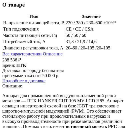
О товаре
Имя
Значение
Напряжение питающей сети, В
220 / 380 / 230–600 ±10%*
Тип подключения
СE / СЕ / CSA
Частота питающей сети, Гц
50 / 50 / 60
Потребляемый ток, А
31,8 / 21,9 / 14,6
Диапазон регулировки тока, А
20–60 / 20–105 /20–105
Все характеристики
Описание
288 536 ₽
Бренд:
ПТК
Доставка по городу бесплатная
при сумме заказа от 50 000 р
Подробнее о доставке
Описание
Аппарат для промышленной воздушно-плазменной резки
металлов — ПТК HANKER CUT 105 MV LCD H85. Аппарат
оснащен инверторной схемой на базе IGBT транзисторов с
широтно-импульсной модуляцией (PWM). Это обеспечивает
стабильную работу при продолжительных нагрузках и
высокую производительность при резке металлов различной
толщины. Помимо этого, имеет
встроенный модуль PFC
для