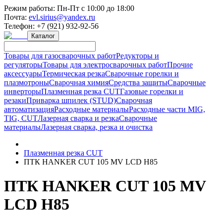
Режим работы:
Пн-Пт с 10:00 до 18:00
Почта:
evl.sirius@yandex.ru
Телефон:
+7 (921) 932-92-56
Каталог
Товары для газосварочных работ
Редукторы и
регуляторы
Товары для электросварочных работ
Прочие
аксессуары
Термическая резка
Сварочные горелки и
плазмотроны
Сварочная химия
Средства защиты
Сварочные
инверторы
Плазменная резка CUT
Газовые горелки и
резаки
Приварка шпилек (STUD)
Сварочная
автоматизация
Расходные материалы
Расходные части MIG,
TIG, CUT
Лазерная сварка и резка
Сварочные
материалы
Лазерная сварка, резка и очистка
Плазменная резка CUT
ПТК HANKER CUT 105 MV LCD H85
ПТК HANKER CUT 105 MV
LCD H85