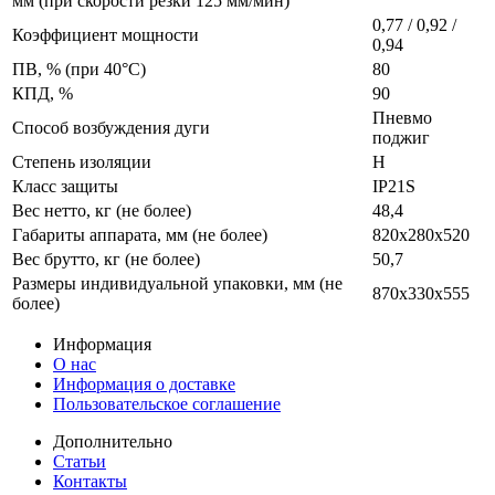
мм (при скорости резки 125 мм/мин)
0,77 / 0,92 /
Коэффициент мощности
0,94
ПВ, % (при 40°С)
80
КПД, %
90
Пневмо
Способ возбуждения дуги
поджиг
Степень изоляции
H
Класс защиты
IP21S
Вес нетто, кг (не более)
48,4
Габариты аппарата, мм (не более)
820х280х520
Вес брутто, кг (не более)
50,7
Размеры индивидуальной упаковки, мм (не
870х330х555
более)
Информация
О нас
Информация о доставке
Пользовательское соглашение
Дополнительно
Статьи
Контакты