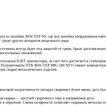
 из линейки МАСТЕР NF, где вся линейка оборудования имеет 
среди других аппаратов модельного ряда.
точника всегда будет под защитой от грязи, брызг расплавленно
омогательных обозначений.
спользуя IGBT транзисторы, за счет чего достигается стабильн
. Полуавтоматы ПТК МАСТЕР MIG 180 NF15 имеют компактную фо
при сварке металлических изделий.
ысокой индуктивности аппарат сваривает более мягко, дуга бол
ов сварки — дисплей сварочного тока и напряжения дуги.
и и обратной. Смена полярности позволяет сваривать металлы 