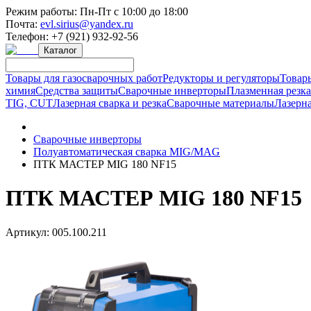
Режим работы:
Пн-Пт с 10:00 до 18:00
Почта:
evl.sirius@yandex.ru
Телефон:
+7 (921) 932-92-56
Каталог
Товары для газосварочных работ
Редукторы и регуляторы
Товар
химия
Средства защиты
Сварочные инверторы
Плазменная резк
TIG, CUT
Лазерная сварка и резка
Сварочные материалы
Лазерна
Сварочные инверторы
Полуавтоматическая сварка MIG/MAG
ПТК МАСТЕР MIG 180 NF15
ПТК МАСТЕР MIG 180 NF15
Артикул:
005.100.211