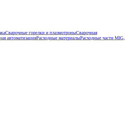
зка
Сварочные горелки и плазмотроны
Сварочная
ная автоматизация
Расходные материалы
Расходные части MIG,