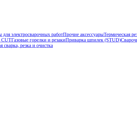
ы для электросварочных работ
Прочие аксессуары
Термическая ре
а CUT
Газовые горелки и резаки
Приварка шпилек (STUD)
Свароч
я сварка, резка и очистка