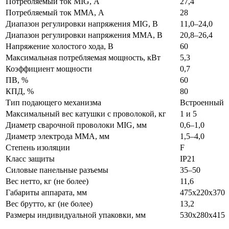
Потребляемый ток MIG, А
27,4
Потребляемый ток MMA, А
28
Диапазон регулировки напряжения MIG, B
11,0–24,0
Диапазон регулировки напряжения MMA, В
20,8–26,4
Напряжение холостого хода, В
60
Максимальная потребляемая мощность, кВт
5,3
Коэффициент мощности
0,7
ПВ, %
60
КПД, %
80
Тип подающего механизма
Встроенный
Максимальный вес катушки с проволокой, кг
1 и 5
Диаметр сварочной проволоки MIG, мм
0,6–1,0
Диаметр электрода MMA, мм
1,5–4,0
Степень изоляции
F
Класс защиты
IP21
Силовые панельные разъемы
35–50
Вес нетто, кг (не более)
11,6
Габариты аппарата, мм
475х220х370
Вес брутто, кг (не более)
13,2
Размеры индивидуальной упаковки, мм
530х280х415