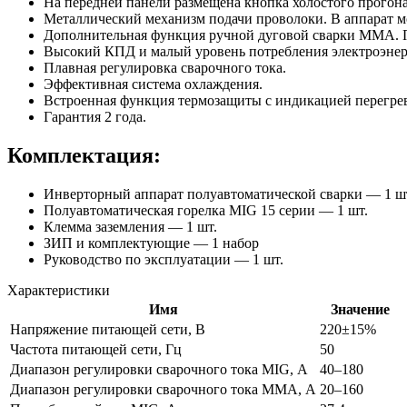
На передней панели размещена кнопка холостого прогон
Металлический механизм подачи проволоки. В аппарат мо
Дополнительная функция ручной дуговой сварки MMA. По
Высокий КПД и малый уровень потребления электроэнер
Плавная регулировка сварочного тока.
Эффективная система охлаждения.
Встроенная функция термозащиты с индикацией перегрев
Гарантия 2 года.
Комплектация:
Инверторный аппарат полуавтоматической сварки — 1 ш
Полуавтоматическая горелка MIG 15 серии — 1 шт.
Клемма заземления — 1 шт.
ЗИП и комплектующие — 1 набор
Руководство по эксплуатации — 1 шт.
Характеристики
Имя
Значение
Напряжение питающей сети, В
220±15%
Частота питающей сети, Гц
50
Диапазон регулировки сварочного тока MIG, А
40–180
Диапазон регулировки сварочного тока MMA, А
20–160