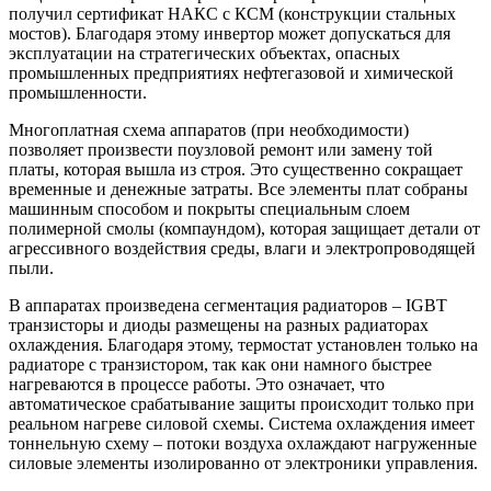
получил сертификат НАКС с КСМ (конструкции стальных
мостов). Благодаря этому инвертор может допускаться для
эксплуатации на стратегических объектах, опасных
промышленных предприятиях нефтегазовой и химической
промышленности.
Многоплатная схема аппаратов (при необходимости)
позволяет произвести поузловой ремонт или замену той
платы, которая вышла из строя. Это существенно сокращает
временные и денежные затраты. Все элементы плат собраны
машинным способом и покрыты специальным слоем
полимерной смолы (компаундом), которая защищает детали от
агрессивного воздействия среды, влаги и электропроводящей
пыли.
В аппаратах произведена сегментация радиаторов – IGBT
транзисторы и диоды размещены на разных радиаторах
охлаждения. Благодаря этому, термостат установлен только на
радиаторе с транзистором, так как они намного быстрее
нагреваются в процессе работы. Это означает, что
автоматическое срабатывание защиты происходит только при
реальном нагреве силовой схемы. Система охлаждения имеет
тоннельную схему – потоки воздуха охлаждают нагруженные
силовые элементы изолированно от электроники управления.