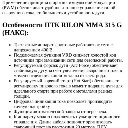
Применение принципа широтно–импульсной модуляции
(PWM) обеспечивает удобное и точное управление силой
сварочного тока, стабильность и устойчивость дуги.
Особенности ПТК RILON MMA 315 G
(НАКС):
Трехфазные аппараты, которые работают от сети с
напряжением 400 В.
Подключаемая функция VRD снижает холостой ход
источника при замыкании сети для безопасной работы.
Регулируемый форсаж дуги (Arc Force) обеспечивает
стабильную дугу за счет увеличения сварочного тока в
момент отделения капли металла от электрода.
Регулируемый горячий старт (Hot Start) обеспечивает
регулировку пикового тока в момент поджига дуги для
идеального старта при работе с металлами разных
толщин.
Цифровая индикация тока позволяет производить
точную настройку.
Функция автоматической защиты от перегрева.
К аппарату можно подключить пульт дистанционного
управления. Длина кабеля позволит организовать
сварочный пост на расстоянии 20 метров. ПДУ