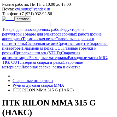
Режим работы:
Пн-Пт с 10:00 до 18:00
Почта:
evl.sirius@yandex.ru
Телефон:
+7 (921) 932-92-56
Каталог
Товары для газосварочных работ
Редукторы и
регуляторы
Товары для электросварочных работ
Прочие
аксессуары
Термическая резка
Сварочные горелки и
плазмотроны
Сварочная химия
Средства защиты
Сварочные
инверторы
Плазменная резка CUT
Газовые горелки и
резаки
Приварка шпилек (STUD)
Сварочная
автоматизация
Расходные материалы
Расходные части MIG,
TIG, CUT
Лазерная сварка и резка
Сварочные
материалы
Лазерная сварка, резка и очистка
Сварочные инверторы
Ручная дуговая сварка MMA
ПТК RILON MMA 315 G (НАКС)
ПТК RILON MMA 315 G
(НАКС)