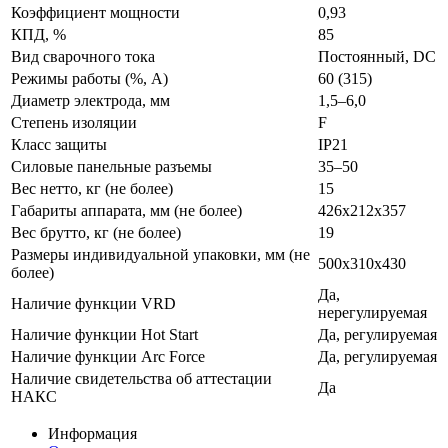
Коэффициент мощности
0,93
КПД, %
85
Вид сварочного тока
Постоянный, DC
Режимы работы (%, А)
60 (315)
Диаметр электрода, мм
1,5–6,0
Степень изоляции
F
Класс защиты
IP21
Силовые панельные разъемы
35–50
Вес нетто, кг (не более)
15
Габариты аппарата, мм (не более)
426х212х357
Вес брутто, кг (не более)
19
Размеры индивидуальной упаковки, мм (не
500х310х430
более)
Да,
Наличие функции VRD
нерегулируемая
Наличие функции Hot Start
Да, регулируемая
Наличие функции Arc Force
Да, регулируемая
Наличие свидетельства об аттестации
Да
НАКС
Информация