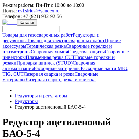
Режим работы:
Пн-Пт с 10:00 до 18:00
Почта:
evl.sirius@yandex.ru
Телефон:
+7 (921) 932-92-56
Каталог
Товары для газосварочных работ
Редукторы и
регуляторы
Товары для электросварочных работ
Прочие
аксессуары
Термическая резка
Сварочные горелки и
плазмотроны
Сварочная химия
Средства защиты
Сварочные
инверторы
Плазменная резка CUT
Газовые горелки и
резаки
Приварка шпилек (STUD)
Сварочная
автоматизация
Расходные материалы
Расходные части MIG,
TIG, CUT
Лазерная сварка и резка
Сварочные
материалы
Лазерная сварка, резка и очистка
Редукторы и регуляторы
Редукторы
Редуктор ацетиленовый БАО-5-4
Редуктор ацетиленовый
БАО-5-4