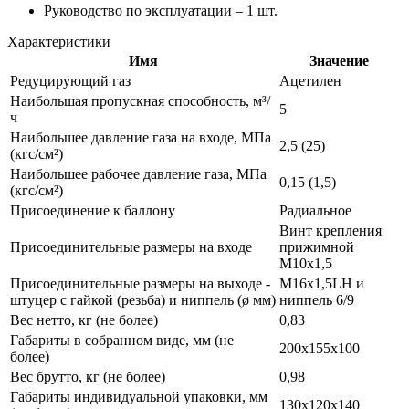
Руководство по эксплуатации – 1 шт.
Характеристики
Имя
Значение
Редуцирующий газ
Ацетилен
Наибольшая пропускная способность, м³/
5
ч
Наибольшее давление газа на входе, МПа
2,5 (25)
(кгс/см²)
Наибольшее рабочее давление газа, МПа
0,15 (1,5)
(кгс/см²)
Присоединение к баллону
Радиальное
Винт крепления
Присоединительные размеры на входе
прижимной
M10х1,5
Присоединительные размеры на выходе -
M16х1,5LH и
штуцер с гайкой (резьба) и ниппель (ø мм)
ниппель 6/9
Вес нетто, кг (не более)
0,83
Габариты в собранном виде, мм (не
200х155х100
более)
Вес брутто, кг (не более)
0,98
Габариты индивидуальной упаковки, мм
130х120х140